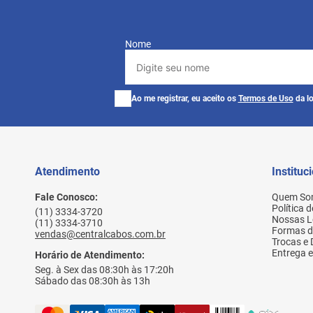
Nome
Ao me registrar, eu aceito os
Termos de Uso
da lo
Atendimento
Instituc
Fale Conosco:
Quem So
Política 
(11) 3334-3720
Nossas L
(11) 3334-3710
Formas 
vendas@centralcabos.com.br
Trocas e
Entrega e
Horário de Atendimento:
Seg. à Sex das 08:30h às 17:20h
Sábado das 08:30h às 13h