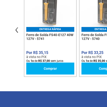
ENTREGA RÁPIDA
ENTREGA 
Ferro de Solda FS40-E127 40W
Ferro de Solda 
127V - 5741
127V - 5740
R$
35
,
15
R$
33
,
25
à vista no PIX
à vista no PIX
Ou
1
x
de
R$
37
,
00
sem juros
Ou
1
x
de
R$
35
,
00
s
Comprar
Comp