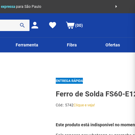
 expressa
para São Paulo
(00)
Ferramenta
Fibra
Ofertas
ENTREGA RÁPIDA
Ferro de Solda FS60-E
Cód:
:
5742
Clique e veja!
Este produto está indisponível no momen