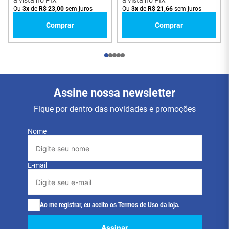
à vista no PIX
à vista no PIX
01 Filtro de Linha
Conteúdo da
Ou
3
x
de
R$
23
,
00
sem juros
Ou
3
x
de
R$
21
,
66
sem juros
Metálico 4 Tomadas
Embalagem
com Cabo 5 Metros
Comprar
Comprar
Assine nossa newsletter
Fique por dentro das novidades e promoções
Nome
E-mail
Ao me registrar, eu aceito os
Termos de Uso
da loja.
Assinar