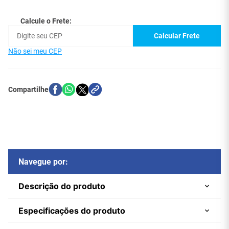
Calcule o Frete:
Calcular Frete
Não sei meu CEP
Navegue por:
Descrição do produto
Especificações do produto
O Filtro de Linha Bivolt com 4 Tomadas Padrão NBR
14136 (Novo Padrão Brasileiro) da CTC Transcolor é