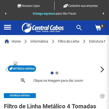
Nossas Lojas
Cadastre sua empresa
o Racks
Entrega expressa
para São Paulo
0
Home
Informática
Filtro de Linha
Estrutura Me
ENTREGA RÁPIDA
ENTREGA RÁPIDA
Filtro de Linha Metálico 4 Tomadas