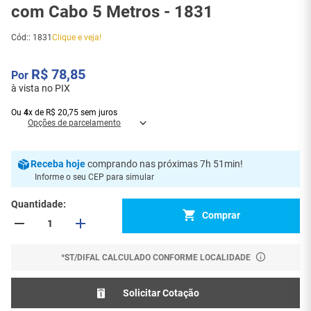
com Cabo 5 Metros - 1831
Cód:
:
1831
Clique e veja!
R$
78
,
85
à vista no PIX
Ou
4
x
de
R$
20
,
75
sem juros
Opções de parcelamento
Receba
hoje
comprando nas próximas 7h 51min
!
Informe o seu CEP para simular
Quantidade
Comprar
*ST/DIFAL CALCULADO CONFORME LOCALIDADE
Solicitar Cotação