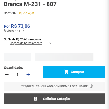
Branca M-231 - 807
Cód:
:
807
Clique e veja!
R$
73
,
06
à vista no PIX
Ou
3
x
de
R$
25
,
63
sem juros
Opções de parcelamento
Quantidade
Comprar
*ST/DIFAL CALCULADO CONFORME LOCALIDADE
Solicitar Cotação