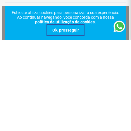
Politica de Privacidade
Meus Pedidos
Este site utiliza cookies para personalizar a sua experiência.
Redes Sociais
Nossas Lojas
Ao continuar navegando, você concorda com a nossa
Sac
política de utilização de cookies
.
Formas de Pagamento
Trocas e Devoluções
Entregas e Frete
Certificações
Verificada por
© 2024, Central Cabos Com. Conex. Elet. Ltda - Eireli. Todos os direitos