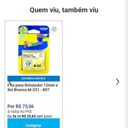
Modelo
Quem viu, também viu
Garantia do
3 Meses
Fornecedor
Dimensões da
12mm x 8m
Fita
Rotuladores
PT65, PT70, PT80,
Compatíveis
PT85, PT100 e PT110
01 Fita para Rotulador
Conteúdo da
12mm x 8m Branca M-
Embalagem
231
ENTREGA RÁPIDA
Fita para Rotulador 12mm x
8m Branca M-231 - 807
R$
73
,
06
à vista no PIX
Ou
3
x
de
R$
25
,
63
sem juros
Comprar