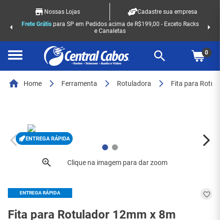
Nossas Lojas
Cadastre sua empresa
Frete Grátis
para SP em Pedidos acima de R$199,00 - Exceto Racks
e Canaletas
0
Home
Ferramenta
Rotuladora
Fita para Rotul
ENTREGA RÁPIDA
ENTREGA RÁPIDA
Fita para Rotulador 12mm x 8m