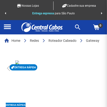
Nossas Lojas
Cadastre sua empresa
o Racks
Entrega expressa
para São Paulo
0
Home
Redes
Roteador Cabeado
Gateway
ENTREGA RÁPIDA
ENTREGA RÁPIDA