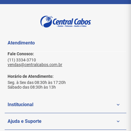
Segurança Avançada
IDS e IPS integrados
Firewall corporativo avançado
Proteção contra ameaças
Controle de tráfego inteligente
Atendimento
Segmentação de rede com VLAN
Fale Conosco:
Multi-WAN Inteligente
(11) 3334-3710
vendas@centralcabos.com.br
Balanceamento de carga
Failover automático
Horário de Atendimento:
Maior disponibilidade da rede
Seg. à Sex das 08:30h às 17:20h
Melhor estabilidade de conexão
Sábado das 08:30h às 13h
Gerenciamento UniFi
Institucional
Controle centralizado via UniFi Network
Monitoramento remoto
Interface intuitiva
Quem Somos
Ajuda e Suporte
Gerenciamento simplificado
Controle completo da infraestrutura