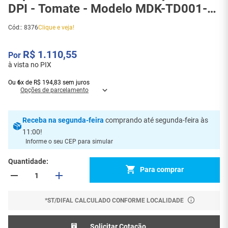
DPI - Tomate - Modelo MDK-TD001-
8376
Cód:
:
8376
Clique e veja!
R$
1
.
110
,
55
à vista no PIX
Ou
6
x
de
R$
194
,
83
sem juros
Opções de parcelamento
Receba
na segunda-feira
comprando até segunda-feira às
11:00
!
Informe o seu CEP para simular
Quantidade
Para comprar
*ST/DIFAL CALCULADO CONFORME LOCALIDADE
Solicitar Cotação