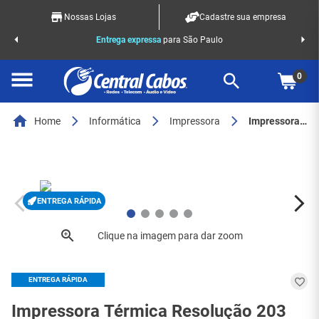
Nossas Lojas
Cadastre sua empresa
o Racks
Entrega expressa
para São Paulo
0
Home
Informática
Impressora
Impressora Térmica Resolução 203 DPI - Tomate - Modelo MDK-TD001- 8376
ENTREGA RÁPIDA
ENTREGA RÁPIDA
Impressora Térmica Resolução 203