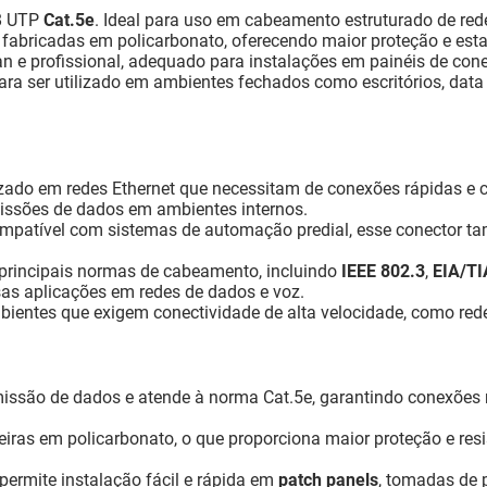
8 UTP
Cat.5e
. Ideal para uso em cabeamento estruturado de red
fabricadas em policarbonato, oferecendo maior proteção e estab
 e profissional, adequado para instalações em painéis de cone
ara ser utilizado em ambientes fechados como escritórios, data c
lizado em redes Ethernet que necessitam de conexões rápidas e 
issões de dados em ambientes internos.
patível com sistemas de automação predial, esse conector tam
rincipais normas de cabeamento, incluindo
IEEE 802.3
,
EIA/TI
sas aplicações em redes de dados e voz.
ientes que exigem conectividade de alta velocidade, como redes
issão de dados e atende à norma Cat.5e, garantindo conexões r
iras em policarbonato, o que proporciona maior proteção e resi
permite instalação fácil e rápida em
patch panels
, tomadas de 