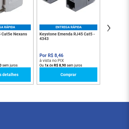
à vista no PI
Ou
1
x
de
R$
2
GA RÁPIDA
ENTREGA RÁPIDA
5 Cat5e Nexans
Keystone Emenda RJ45 Cat5 -
4343
R$
8
,
46
à vista no PIX
0
sem juros
Ou
1
x
de
R$
8
,
90
sem juros
s detalhes
Comprar