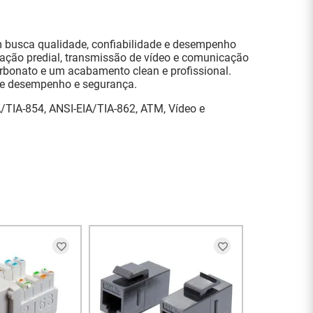
 busca qualidade, confiabilidade e desempenho
mação predial, transmissão de vídeo e comunicação
arbonato e um acabamento clean e profissional.
 de desempenho e segurança.
A/TIA-854, ANSI-EIA/TIA-862, ATM, Vídeo e
ENT
Keystone RJ
Branco Furu
R$
27
,