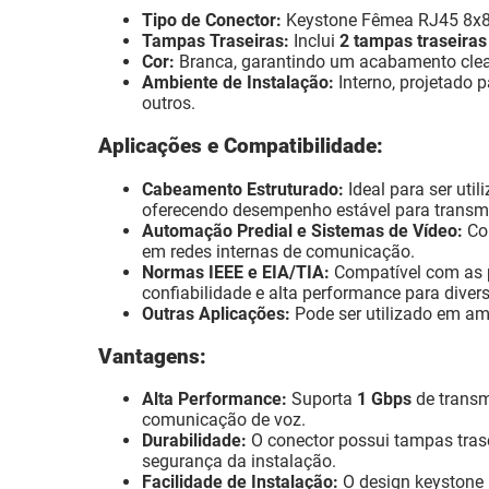
Tipo de Conector:
Keystone Fêmea RJ45 8x
Tampas Traseiras:
Inclui
2 tampas traseiras
Cor:
Branca, garantindo um acabamento clean
Ambiente de Instalação:
Interno, projetado p
outros.
Aplicações e Compatibilidade:
Cabeamento Estruturado:
Ideal para ser uti
oferecendo desempenho estável para transm
Automação Predial e Sistemas de Vídeo:
Com
em redes internas de comunicação.
Normas IEEE e EIA/TIA:
Compatível com as p
confiabilidade e alta performance para diver
Outras Aplicações:
Pode ser utilizado em amb
Vantagens:
Alta Performance:
Suporta
1 Gbps
de transm
comunicação de voz.
Durabilidade:
O conector possui tampas trase
segurança da instalação.
Facilidade de Instalação:
O design keystone 