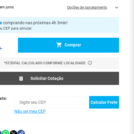
em juros
Opções de parcelamento
je
comprando nas próximas 4h 3min
!
eu CEP para simular
Comprar
*ST/DIFAL CALCULADO CONFORME LOCALIDADE
Solicitar Cotação
ete:
Calcular Frete
Não sei meu CEP