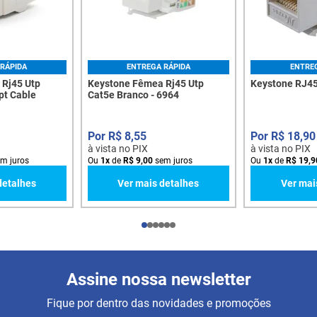
RÁPIDA
ENTREGA RÁPIDA
ENTRE
Rj45 Utp
Keystone Fêmea Rj45 Utp
Keystone RJ4
pt Cable
Cat5e Branco - 6964
R$
8
,
55
R$
18
,
90
à vista no PIX
à vista no PIX
m juros
Ou
1
x
de
R$
9
,
00
sem juros
Ou
1
x
de
R$
19
,
9
detalhes
Ver mais detalhes
Ver mai
Assine nossa newsletter
Fique por dentro das novidades e promoções