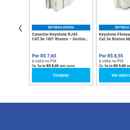
ENTREGA RÁPIDA
ENTREGA 
Conector Keystone RJ45
Keystone Fêmea 
CAT.5e 180º Branco – Seclan
Cat.5e Branco M
com Tampa Anti Poeira - 7792
R$
7
,
60
R$
8
,
55
à vista no PIX
à vista no PIX
Ou
1
x
de
R$
8
,
00
sem juros
Ou
1
x
de
R$
9
,
00
se
Comprar
Ver mais 