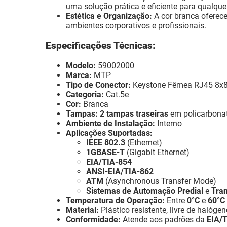
uma solução prática e eficiente para qualque
Estética e Organização:
A cor branca oferece
ambientes corporativos e profissionais.
Especificações Técnicas:
Modelo:
59002000
Marca:
MTP
Tipo de Conector:
Keystone Fêmea RJ45 8x
Categoria:
Cat.5e
Cor:
Branca
Tampas:
2 tampas traseiras
em policarbonat
Ambiente de Instalação:
Interno
Aplicações Suportadas:
IEEE 802.3
(Ethernet)
1GBASE-T
(Gigabit Ethernet)
EIA/TIA-854
ANSI-EIA/TIA-862
ATM
(Asynchronous Transfer Mode)
Sistemas de Automação Predial
e
Tra
Temperatura de Operação:
Entre
0°C
e
60°C
Material:
Plástico resistente, livre de halóge
Conformidade:
Atende aos padrões da
EIA/