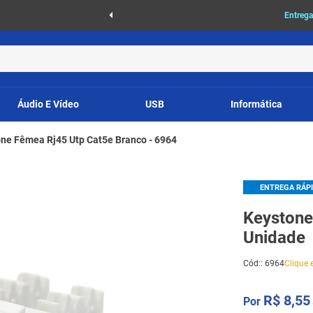
as
Entrega
Áudio E Vídeo
USB
Informática
ne Fêmea Rj45 Utp Cat5e Branco - 6964
ENTREGA RÁP
Keystone
Unidade
Cód:
:
6964
Clique e
R$
8
,
55