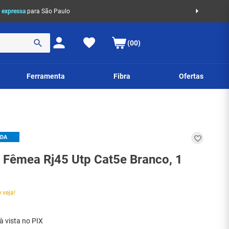
 expressa
para São Paulo
(00)
Ferramenta
Fibra
Ofertas
IDA
 Fêmea Rj45 Utp Cat5e Branco, 1
 veja!
à vista no PIX