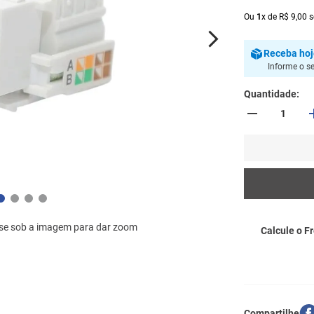
Ou
1
x
de
R$
9
,
00
s
Receba
ho
Informe o s
Quantidade
se sob a imagem para dar zoom
Calcule o Fr