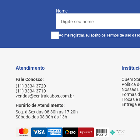
Nome
Ao me registrar, eu aceito os
Termos de Uso
da lo
Atendimento
Instituc
Fale Conosco:
Quem So
Política 
(11) 3334-3720
Nossas L
(11) 3334-3710
Formas 
vendas@centralcabos.com.br
Trocas e
Entrega e
Horário de Atendimento:
Seg. à Sex das 08:30h às 17:20h
Sábado das 08:30h às 13h