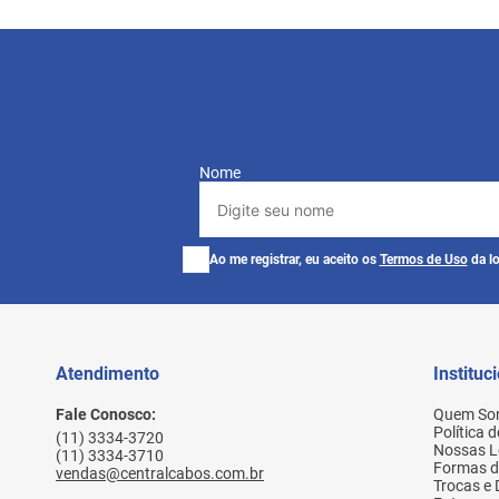
Nome
Ao me registrar, eu aceito os
Termos de Uso
da lo
Atendimento
Instituc
Fale Conosco:
Quem So
Política 
(11) 3334-3720
Nossas L
(11) 3334-3710
Formas 
vendas@centralcabos.com.br
Trocas e