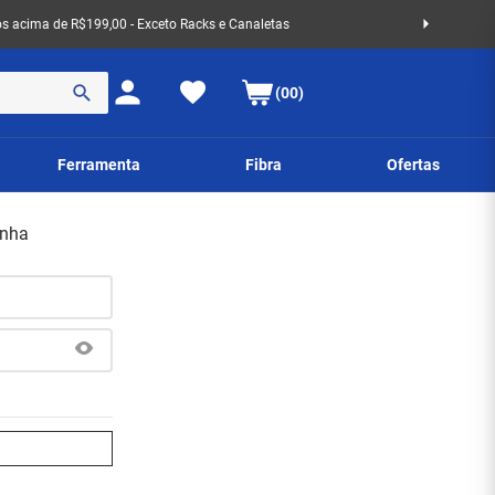
 acima de R$199,00 - Exceto Racks e Canaletas
(00)
Ferramenta
Fibra
Ofertas
enha