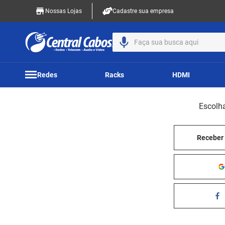
Nossas Lojas
Cadastre sua empresa
Faça sua busca aqui
Redes
Racks
HDMI
Escolh
Receber 