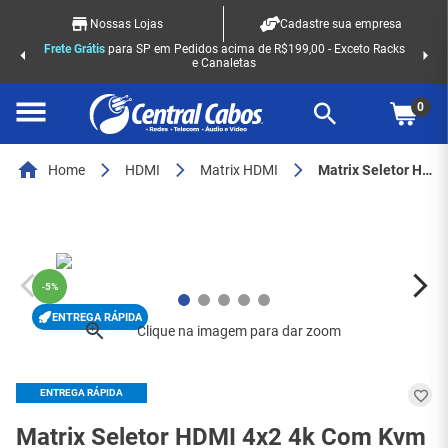
Nossas Lojas
Cadastre sua empresa
Frete Grátis
para SP em Pedidos acima de R$199,00 - Exceto Racks
e Canaletas
0
Home
HDMI
Matrix HDMI
Matrix Seletor HDMI 4x2 4k Com Kvm 4 Entradas Para 2 Saidas - 7122
-
5%
ENTREGA RÁPIDA
ENTREGA RÁPIDA
Matrix Seletor HDMI 4x2 4k Com Kvm