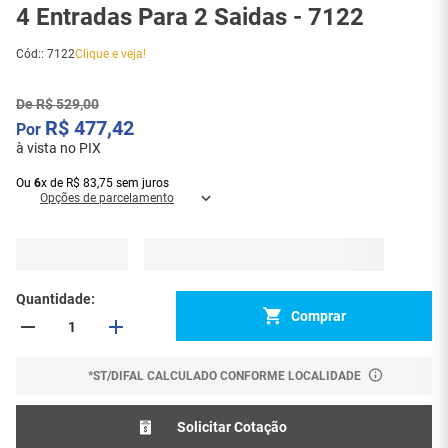
4 Entradas Para 2 Saidas - 7122
Cód:
:
7122
Clique e veja!
De
R$
529
,
00
R$
477
,
42
à vista no PIX
Ou
6
x
de
R$
83
,
75
sem juros
Opções de parcelamento
Quantidade
Comprar
*ST/DIFAL CALCULADO CONFORME LOCALIDADE
Solicitar Cotação