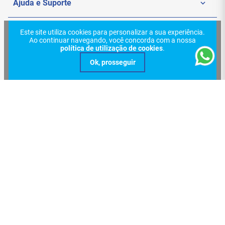
Ajuda e Suporte
Politica de Privacidade
Meus Pedidos
Este site utiliza cookies para personalizar a sua experiência.
Redes Sociais
Ao continuar navegando, você concorda com a nossa
Nossas Lojas
política de utilização de cookies
.
Sac
Formas de Pagamento
Trocas e Devoluções
Entregas e Frete
Certificações
Verificada por