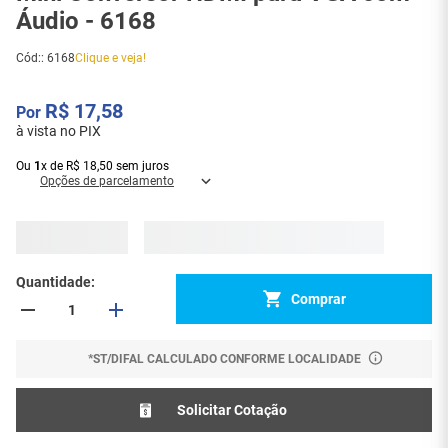
Áudio - 6168
Cód:
:
6168
Clique e veja!
R$
17
,
58
à vista no PIX
Ou
1
x
de
R$
18
,
50
sem juros
Opções de parcelamento
Quantidade
Comprar
*ST/DIFAL CALCULADO CONFORME LOCALIDADE
Solicitar Cotação