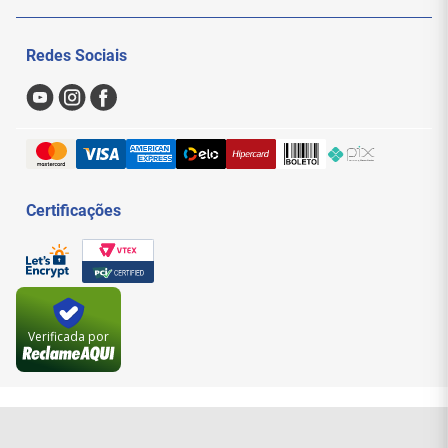
PC ou console de videogame) à entrada HDMI
do conversor.
Politica de Privacidade
Meus Pedidos
Conectar o Cabo VGA
: Conecte a saída VGA do
Redes Sociais
conversor ao seu monitor ou projetor VGA.
Nossas Lojas
Conectar o Áudio
: Se necessário, conecte o
Sac
cabo de áudio de 3,5mm à saída de áudio do
Formas de Pagamento
conversor e à entrada de áudio do dispositivo
de exibição ou sistema de som.
Trocas e Devoluções
Alimentação USB
: Conecte o cabo USB
fornecido à porta USB de um computador ou
Entregas e Frete
adaptador de carga USB para alimentar o
Certificações
conversor.
Exibição e Som
: Após a conexão, o conversor
irá automaticamente ajustar o sinal de vídeo
para VGA e o áudio para o conector de 3,5mm.
Usos Ideais:
Verificada por
Conectar PCs/Laptops a Monitores Antigos
: Se
você tem um computador ou laptop com saída
HDMI, mas o seu monitor possui apenas
entrada VGA, este conversor é a solução ideal
para conectá-los.
Exibição de Vídeos em Projetores Antigos
: Use