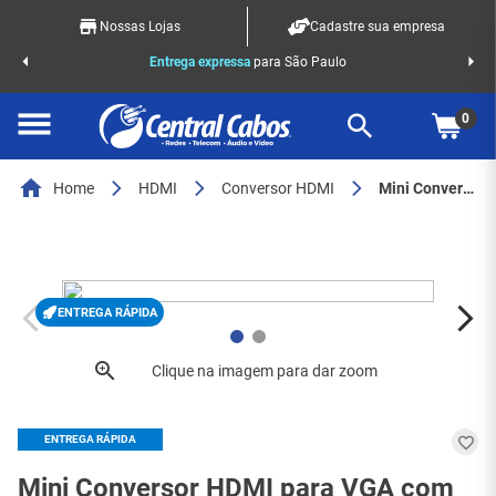
Nossas Lojas
Cadastre sua empresa
o Racks
Entrega expressa
para São Paulo
0
Home
HDMI
Conversor HDMI
Mini Conversor HDMI para VGA com Áudio - 6168
ENTREGA RÁPIDA
ENTREGA RÁPIDA
Mini Conversor HDMI para VGA com