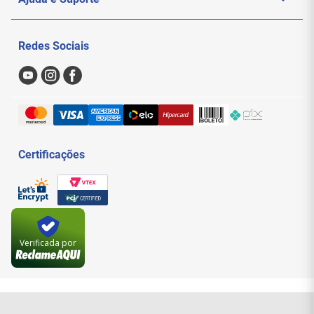
Especificações Técnicas
Politica de Privacidade
Meus Pedidos
Marca
: Central Cabos
Redes Sociais
Modelo
: AA6
Nossas Lojas
Sac
Tipo
: Mini-GBIC Transceiver / SFP
Padrão
: 1000 Base-LX
Formas de Pagamento
Tipo de fibra
: SMF (monomodo)
Comprimento de onda
: 1310 nm
Trocas e Devoluções
Distância suportada
: 20 km
Conector
: LC
Entregas e Frete
Recurso
: DOM
Certificações
Velocidade nominal
: 1,25 Gb/s (compatível
com aplicações Gigabit Ethernet, conforme
padrão 1000Base-LX)
Código (produto)
: não informado
EAN/GTIN-13
: não informado
Lote
: não informado
Origem
: não informada
Verificada por
Instruções de Uso
Verifique se o equipamento possui
slot SFP
compatível.