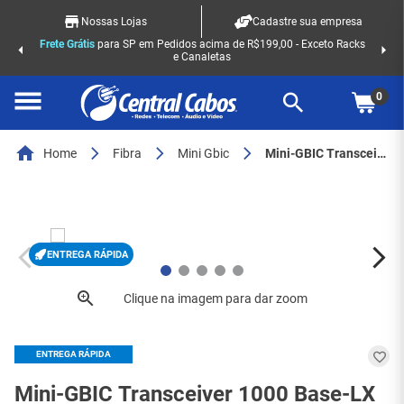
Nossas Lojas
Cadastre sua empresa
Frete Grátis
para SP em Pedidos acima de R$199,00 - Exceto Racks
e Canaletas
0
Home
Fibra
Mini Gbic
Mini-GBIC Transceiver 1000 Base-LX SFP - SMF - 1310 nm - 20 km - LC - DOM - AA6 - 8285
ENTREGA RÁPIDA
ENTREGA RÁPIDA
Mini-GBIC Transceiver 1000 Base-LX