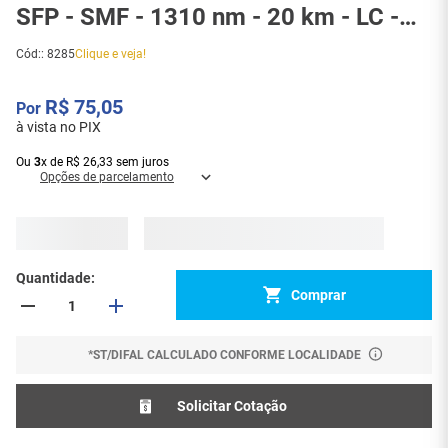
SFP - SMF - 1310 nm - 20 km - LC -
DOM - AA6 - 8285
Cód:
:
8285
Clique e veja!
R$
75
,
05
à vista no PIX
Ou
3
x
de
R$
26
,
33
sem juros
Opções de parcelamento
Quantidade
Comprar
*ST/DIFAL CALCULADO CONFORME LOCALIDADE
Solicitar Cotação