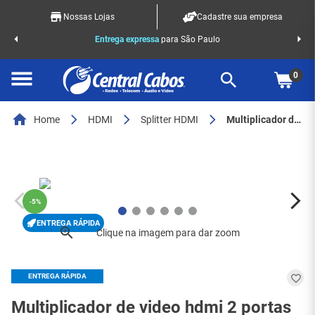
Nossas Lojas
Cadastre sua empresa
o Racks
Entrega expressa
para São Paulo
0
Home
HDMI
Splitter HDMI
Multiplicador de video hdmi 2 portas 9285 - 22129285 - 8063
-
5%
ENTREGA RÁPIDA
ENTREGA RÁPIDA
Multiplicador de video hdmi 2 portas