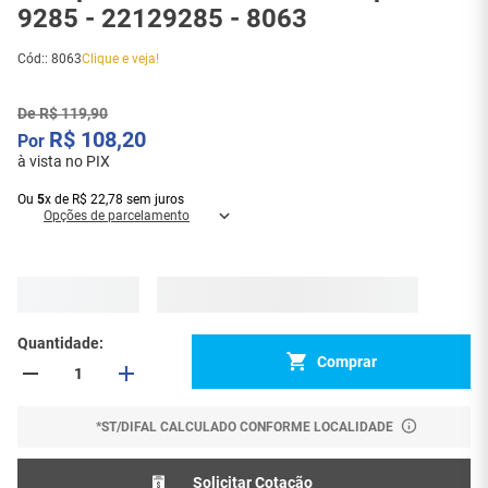
9285 - 22129285 - 8063
Cód:
:
8063
Clique e veja!
De
R$
119
,
90
R$
108
,
20
à vista no PIX
Ou
5
x
de
R$
22
,
78
sem juros
Opções de parcelamento
Quantidade
Comprar
*ST/DIFAL CALCULADO CONFORME LOCALIDADE
Solicitar Cotação