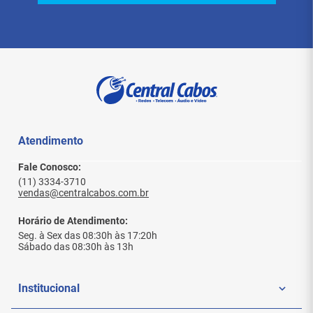
Passos para Emparelhamento:
Lado do Receptor:
Conecte a extremidade USB do receptor a
uma fonte de alimentação USB ou à
interface USB do dispositivo.
Conecte a porta HDMI do receptor ao
dispositivo de exibição.
Utilize um clipe de papel para pressionar
Atendimento
o botão de reset no lado HDMI do
receptor por cerca de 2 segundos (não
Fale Conosco:
segure por muito tempo). Após isso,
aguarde a mensagem na tela: "Solte o
(11) 3334-3710
vendas@centralcabos.com.br
botão para emparelhar".
Lado do Transmissor:
Conecte a porta Type-C do transmissor à
Horário de Atendimento:
fonte de alimentação Type-C na tela.
Seg. à Sex das 08:30h às 17:20h
Sábado das 08:30h às 13h
Quando a mensagem "Pronto para
emparelhar" aparecer, pressione e segure
o botão de emparelhamento/reset no
transmissor por cerca de 5 segundos.
Institucional
Aguarde o sinal desligar e solte o botão.