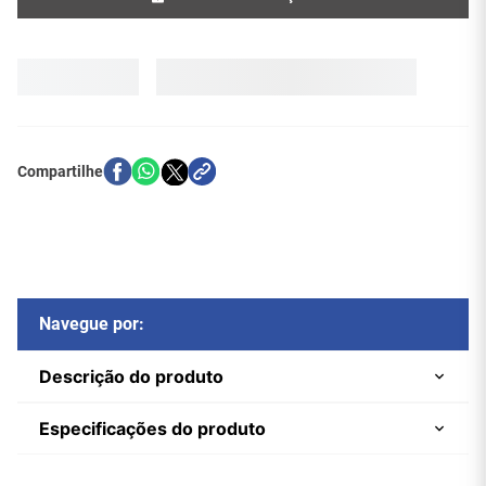
Navegue por:
Descrição do produto
Especificações do produto
Transmissor HDMI Sem
Marca
Comtac