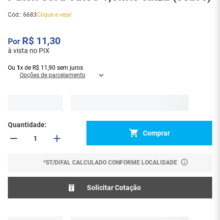
Cód:
:
6683
Clique e veja!
R$
11
,
30
à vista no PIX
Ou
1
x
de
R$
11
,
90
sem juros
Opções de parcelamento
Quantidade
Comprar
*ST/DIFAL CALCULADO CONFORME LOCALIDADE
Solicitar Cotação