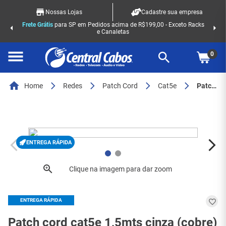
Nossas Lojas
Cadastre sua empresa
Frete Grátis
para SP em Pedidos acima de R$199,00 - Exceto Racks
e Canaletas
0
Home
Redes
Patch Cord
Cat5e
Patch cord cat5e 1,5mts cinza (cobre)
ENTREGA RÁPIDA
ENTREGA RÁPIDA
Patch cord cat5e 1,5mts cinza (cobre)