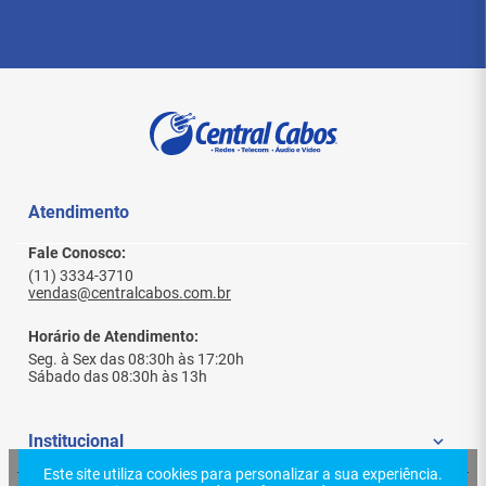
Instalações Residenciais:
Ideal para criar uma
rede doméstica eficiente, permitindo uma
navegação rápida e estável para streaming,
jogos online e a conexão de dispositivos como
smart TVs, computadores e consoles de
videogame.
Ambientes Corporativos:
Perfeito para
empresas de todos os tamanhos, garantindo
uma conexão de rede sólida para comunicação
Atendimento
interna, videoconferências, transferências de
arquivos pesados e acesso remoto de maneira
Fale Conosco:
rápida e segura.
(11) 3334-3710
Sistemas de Monitoramento e Segurança:
vendas@centralcabos.com.br
Essencial para conectar câmeras de segurança
IP e outros dispositivos de vigilância,
Horário de Atendimento:
garantindo uma transmissão de vídeo fluida e
Seg. à Sex das 08:30h às 17:20h
de alta qualidade, essencial para a proteção de
Sábado das 08:30h às 13h
residências ou ambientes comerciais.
Redes de Automação e IoT:
Indicado para a
conexão de dispositivos de automação
Institucional
residencial ou comercial, como sensores, luzes
inteligentes e sistemas de controle, garantindo
Este site utiliza cookies para personalizar a sua experiência.