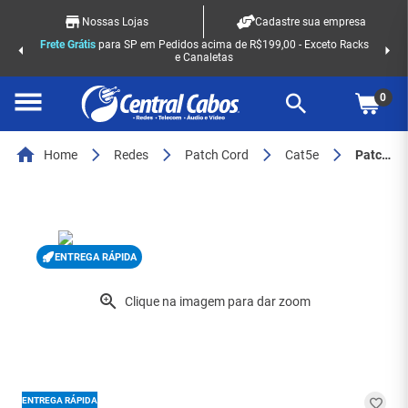
Nossas Lojas
Cadastre sua empresa
Frete Grátis
para SP em Pedidos acima de R$199,00 - Exceto Racks
e Canaletas
0
Home
Redes
Patch Cord
Cat5e
Patch cord cat5e 25 mts azul (018-1064) - 7386
ENTREGA RÁPIDA
ENTREGA RÁPIDA