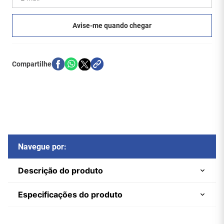
Navegue por:
Descrição do produto
Especificações do produto
Cabo de Rede 5+ CAT5E
Marca
Chip SCE