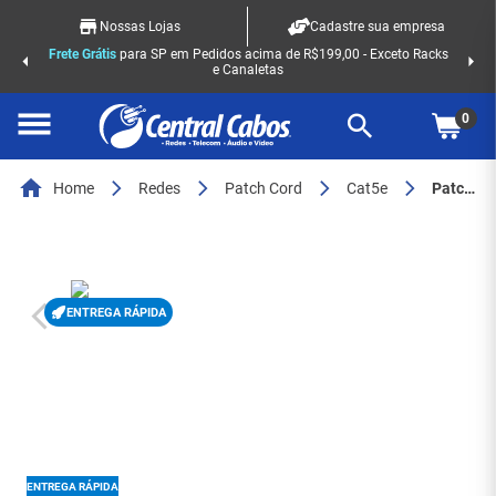
Nossas Lojas
Cadastre sua empresa
Frete Grátis
para SP em Pedidos acima de R$199,00 - Exceto Racks
e Canaletas
0
Home
Redes
Patch Cord
Cat5e
Patch cord cat5e 2,5m amarelo - 7164
ENTREGA RÁPIDA
ENTREGA RÁPIDA