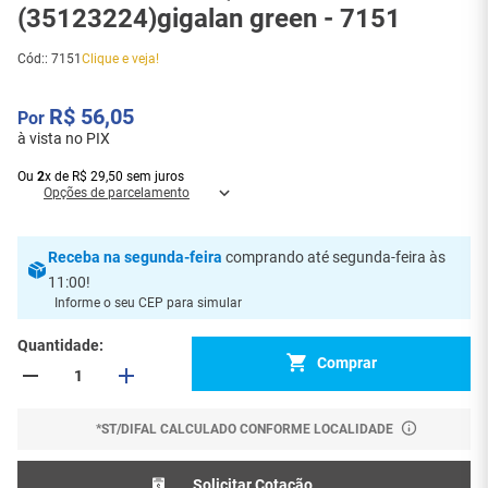
(35123224)gigalan green - 7151
Cód:
:
7151
Clique e veja!
R$
56
,
05
à vista no PIX
Ou
2
x
de
R$
29
,
50
sem juros
Opções de parcelamento
Receba
na segunda-feira
comprando até segunda-feira às
11:00
!
Informe o seu CEP para simular
Quantidade
Comprar
*ST/DIFAL CALCULADO CONFORME LOCALIDADE
Solicitar Cotação