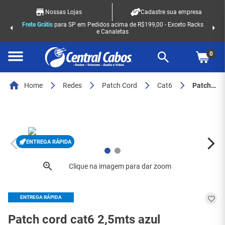
Nossas Lojas
Cadastre sua empresa
Frete Grátis
para SP em Pedidos acima de R$199,00 - Exceto Racks
e Canaletas
0
Home
Redes
Patch Cord
Cat6
Patch cord cat6 2,5mts azul (35123224)gigalan green - 7151
ENTREGA RÁPIDA
ENTREGA RÁPIDA
Patch cord cat6 2,5mts azul