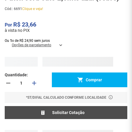
Cód:
:
6691
Clique e veja!
R$
23
,
66
à vista no PIX
Ou
1
x
de
R$
24
,
90
sem juros
Opções de parcelamento
Quantidade
Comprar
*ST/DIFAL CALCULADO CONFORME LOCALIDADE
Solicitar Cotação