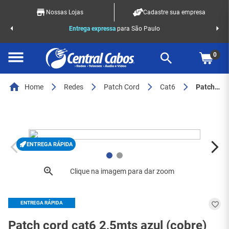
Nossas Lojas
Cadastre sua empresa
o Racks
Entrega expressa
para São Paulo
0
Home
Redes
Patch Cord
Cat6
Patch cord cat6 2,5mts azul (cobre)
ENTREGA RÁPIDA
ENTREGA RÁPIDA
Patch cord cat6 2,5mts azul (cobre)