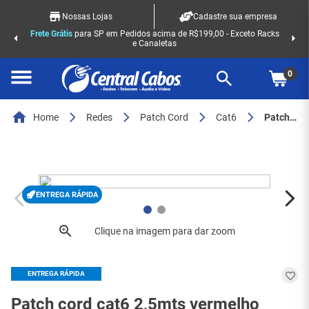
Nossas Lojas
Cadastre sua empresa
Frete Grátis
para SP em Pedidos acima de R$199,00 - Exceto Racks
e Canaletas
0
Home
Redes
Patch Cord
Cat6
Patch cord cat6 2,5mts vermelho (cobre)
ENTREGA RÁPIDA
ENTREGA RÁPIDA
Patch cord cat6 2,5mts vermelho