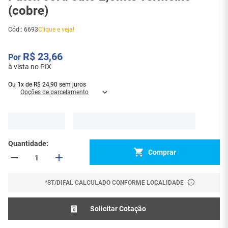
(cobre)
Cód:
:
6693
Clique e veja!
R$
23
,
66
à vista no PIX
Ou
1
x
de
R$
24
,
90
sem juros
Opções de parcelamento
Quantidade
Comprar
*ST/DIFAL CALCULADO CONFORME LOCALIDADE
Solicitar Cotação