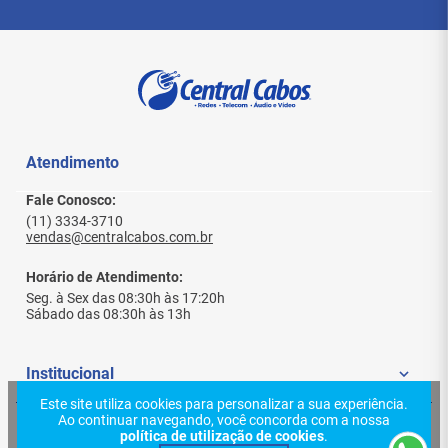
Marca
: Furukawa Electric
Linha
: GigaLAN Green
Tipo
: Patch cord
Categoria
: CAT6
Construção
: U/UTP (não blindado)
Comprimento
: 1,20 m
Cor
: Cinza
Capa
: LSZH
Código (produto)
: 35123273
Atendimento
EAN/GTIN-13
: não informado
Lote
: não informado
Fale Conosco:
Origem
: não informado
(11) 3334-3710
vendas@centralcabos.com.br
Instruções de Uso
Horário de Atendimento:
Seg. à Sex das 08:30h às 17:20h
Conecte uma ponta no
switch/roteador
e a
Sábado das 08:30h às 13h
outra no
patch panel/tomada
.
Evite dobras muito fechadas e tração excessiva
no cabo.
Institucional
Para desconectar, segure pelo
plug
, não pelo
cabo.
Este site utiliza cookies para personalizar a sua experiência.
Ao continuar navegando, você concorda com a nossa
Quem Somos
Ajuda e Suporte
Conteúdo da Embalagem
política de utilização de cookies
.