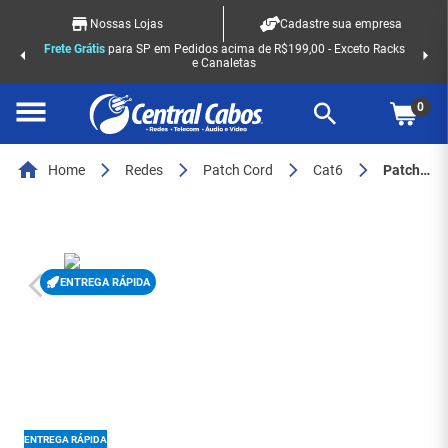
Nossas Lojas
Cadastre sua empresa
Frete Grátis
para SP em Pedidos acima de R$199,00 - Exceto Racks
e Canaletas
0
Home
Redes
Patch Cord
Cat6
Patch Cord Furukawa Electric GigaLAN Green CAT6 Cinza 1,20 m - LSZH - U/UTP - T568A/B - (35123273) - 8358
ENTREGA RÁPIDA
ENTREGA RÁPIDA