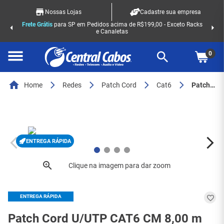
Nossas Lojas
Cadastre sua empresa
Frete Grátis
para SP em Pedidos acima de R$199,00 - Exceto Racks
e Canaletas
0
Home
Redes
Patch Cord
Cat6
Patch Cord U/UTP CAT6 CM 8,00 m Vermelho - MULTILAN FURUKAWA (35129101) - 8320
ENTREGA RÁPIDA
ENTREGA RÁPIDA
Patch Cord U/UTP CAT6 CM 8,00 m