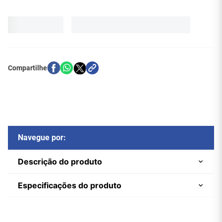
Navegue por:
Descrição do produto
Especificações do produto
Patch Cord U/UTP CAT6 CM 8,00
Marca
Furukawa MultLan
m Vermelho — MULTILAN