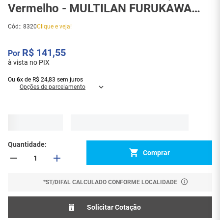
Vermelho - MULTILAN FURUKAWA
(35129101) - 8320
Cód:
:
8320
Clique e veja!
R$
141
,
55
à vista no PIX
Ou
6
x
de
R$
24
,
83
sem juros
Opções de parcelamento
Quantidade
Comprar
*ST/DIFAL CALCULADO CONFORME LOCALIDADE
Solicitar Cotação