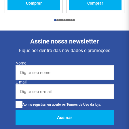
Comprar
Comprar
instalações de rede, patch panels, data centers,
estúdios profissionais, ambientes corporativos e
qualquer aplicação que necessite conexão Ethernet
confiável com estilo diferenciado.
Características Principais
Assine nossa newsletter
Padrão
: U/UTP CAT6 CMX (categoria 6, não
blindado, padrão Gigabit Ethernet).
Fique por dentro das novidades e promoções
Tipo de cabo
: U/UTP (Unshielded Twisted Pair
— sem blindagem).
Nome
Comprimento
:
1,50 metros
(tamanho
compacto, ideal para patch panels e
equipamentos próximos).
E-mail
Conectores
:
RJ45 macho
em ambas as
extremidades (8P8C — 8 pinos, 8 contatos).
Padrão de fiação
:
T568A/B
(compatível com
ambos os padrões).
Cor do cabo
:
Laranja e Preto
com design
Ao me registrar, eu aceito os
Termos de Uso
da loja.
temático Halloween para fácil identificação
visual.
Assinar
Design
: Temático Halloween com cores
vibrantes e padrão único.