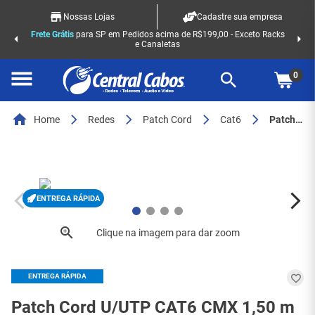
Nossas Lojas
Cadastre sua empresa
Frete Grátis
para SP em Pedidos acima de R$199,00 - Exceto Racks
e Canaletas
0
Home
Redes
Patch Cord
Cat6
Patch Cord U/UTP CAT6 CMX 1,50 m Halloween (Laranja/Preto) - SOHOPLUS (35120216) - 8339
ENTREGA RÁPIDA
ENTREGA RÁPIDA
Patch Cord U/UTP CAT6 CMX 1,50 m