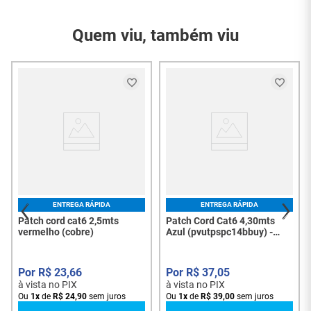
Referência do
SOHOPLUS (35120216) —
8339
Modelo
Conector RJ45 Macho, Sem
Quem viu, também viu
Garantia do
Blindagem, Padrão T568A/B,
3 Meses
Fornecedor
Certificação CE, Made in Brazil —
1× Patch Cord U/UTP
EAN 7893137321000
CAT6 CMX 1,50 m
Conteúdo da
Halloween
Embalagem
Conecte seus equipamentos de rede com estilo e
(Laranja/Preto)
qualidade usando o
Patch Cord U/UTP CAT6 CMX
SOHOPLUS
1,50 m Halloween (Laranja/Preto) SOHOPLUS
(Código 8339, Código do Produto 35120216)
.
Fabricado pela
SOHOPLUS
(Made in Brazil /
Indústria Brasileira), oferece
cabo U/UTP CAT6 de
qualidade
,
comprimento de 1,50 metros
(tamanho
compacto, ideal para patch panels e equipamentos
ENTREGA RÁPIDA
ENTREGA RÁPIDA
próximos),
conectores RJ45 macho em ambas as
Patch cord cat6 2,5mts
Patch Cord Cat6 4,30mts
extremidades
,
padrão T568A/B
,
cor laranja e preto
vermelho (cobre)
Azul (pvutpspc14bbuy) -
7660
vibrantes
com design temático Halloween para fácil
identificação visual e estilo único,
certificação CE
,
conformidade com normas internacionais
(ISO/IEC
R$
23
,
66
R$
37
,
05
11801, ANSI/TIA-568.2-D),
embalagem transparente
à vista no PIX
à vista no PIX
com lacre de segurança,
lote AFC-001B0C
,
data de
Ou
1
x
de
R$
24
,
90
sem juros
Ou
1
x
de
R$
39
,
00
sem juros
fabricação 01/2025
e
Made in Brazil
. Ideal para