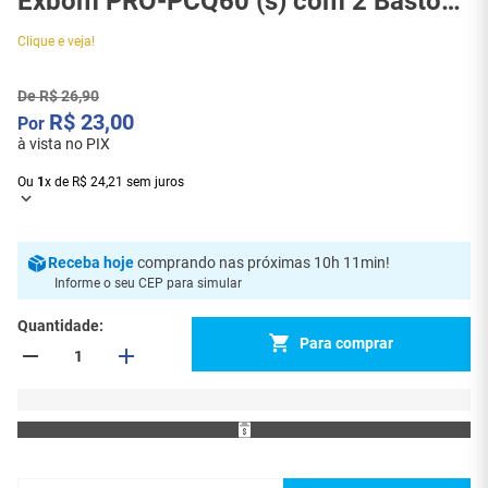
Exbom PRO-PCQ60 (s) com 2 Bastões
– 135 °C - 2277
Clique e veja!
De
R$
26
,
90
R$
23
,
00
à vista no PIX
Ou
1
x
de
R$
24
,
21
sem juros
Receba
hoje
comprando nas próximas 10h 11min
!
Informe o seu CEP para simular
Quantidade
Para comprar