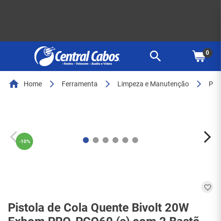
0
Home
Ferramenta
Limpeza e Manutenção
Pist
-
10%
Pistola de Cola Quente Bivolt 20W