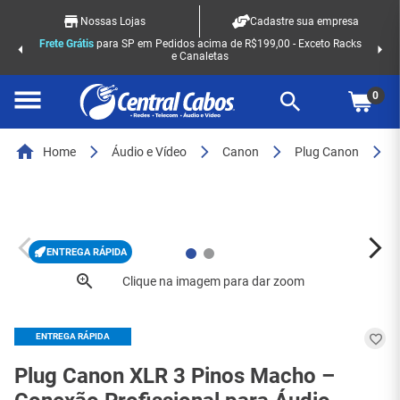
Nossas Lojas
Cadastre sua empresa
Frete Grátis
para SP em Pedidos acima de R$199,00 - Exceto Racks
e Canaletas
0
Home
Áudio e Vídeo
Canon
Plug Canon
ENTREGA RÁPIDA
ENTREGA RÁPIDA
Plug Canon XLR 3 Pinos Macho –