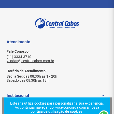
Material: Alumínio + ABS de alta resistência
Conexão: Solda interna nos 3 terminais
Diâmetro externo compatível com cabos de
áudio padrão
Compatibilidade: Microfones, mixers, caixas
ativas/passivas, interfaces
Atendimento
Instruções de Uso
Fale Conosco:
Desencape o cabo de áudio balanceado (2 vias
+ malha).
(11) 3334-3710
vendas@centralcabos.com.br
Solde os condutores nos pinos 1 (terra), 2
(positivo) e 3 (negativo).
Horário de Atendimento:
Encaixe corretamente as partes metálicas e
rosqueie o corpo.
Seg. à Sex das 08:30h às 17:20h
Sábado das 08:30h às 13h
Teste o sinal em ambas as pontas antes de
usar.
Institucional
Este site utiliza cookies para personalizar a sua experiência.
FAQ – Perguntas Frequentes
Ao continuar navegando, você concorda com a nossa
Quem Somos
Ajuda e Suporte
política de utilização de cookies
.
Esse conector é macho ou fêmea?