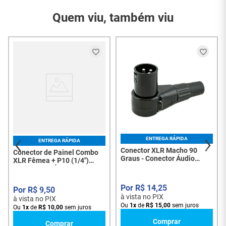
Modelo
balanceadas, com montagem robusta e acabamento
profissional.
Quem viu, também viu
Conteúdo da
1x Plug XLR 3 Pinos
Embalagem
Macho (Canon)
Características Principais
Garantia do
3 Meses
Fornecedor
Padrão
XLR macho de 3 pinos (Canon)
Corpo metálico resistente com trava de
segurança
Ideal para
áudio balanceado
(microfones,
mixers, caixas ativas etc.)
Terminal interno com espaço para solda firme
Estrutura anatômica com acabamento
profissional
Suporte a cabos com boa bitola (mic ou P10
ENTREGA RÁPIDA
ENTREGA RÁPIDA
balanceado)
Conector XLR Macho 90
Conector de Painel Combo
Graus - Conector Áudio
XLR Fêmea + P10 (1/4")
Profissional, 3 Pinos - 8312
Fêmea para Áudio
Profissional - 8216
Usos Recomendados
R$
14
,
25
R$
9
,
50
à vista no PIX
à vista no PIX
Montagem de cabos de microfone (XLR-XLR ou
Ou
1
x
de
R$
15
,
00
sem juros
Ou
1
x
de
R$
10
,
00
sem juros
XLR-P10)
Conexão entre mesas de som, amplificadores e
Comprar
Comprar