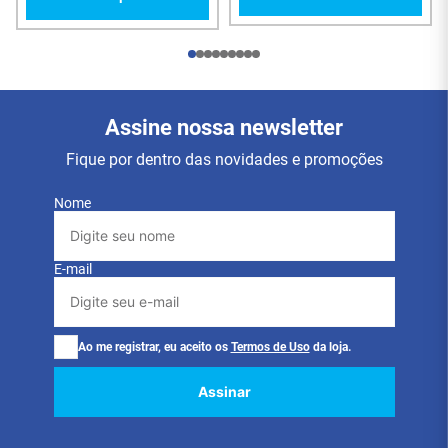
caixas ativas
Aplicações
em
estúdios
,
palcos
,
igrejas
,
eventos
corporativos
Instalações de áudio profissional e broadcast
Assine nossa newsletter
Vantagens
Fique por dentro das novidades e promoções
Áudio balanceado:
menos ruído e interferência
Nome
em longas distâncias
Trava segura:
evita desconexões acidentais
Estrutura robusta, ideal para uso profissional
contínuo
E-mail
Facilidade de montagem com terminais bem
identificados
Ao me registrar, eu aceito os
Termos de Uso
da loja.
Especificações Técnicas
Assinar
Tipo: Plug XLR Canon Macho
Pinos: 3 pinos (padrão internacional)