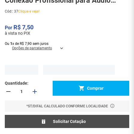
Conexão Profissional para Áudio
Balanceado - 37
Cód:
:
37
Clique e veja!
R$
7
,
50
à vista no PIX
Ou
1
x
de
R$
7
,
90
sem juros
Opções de parcelamento
Quantidade
Comprar
*ST/DIFAL CALCULADO CONFORME LOCALIDADE
Solicitar Cotação