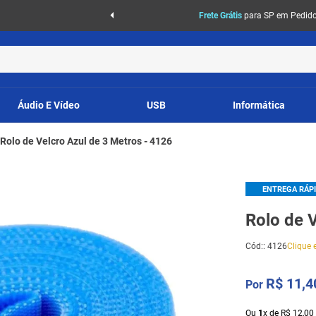
Frete Grátis
para SP em Pedidos
Áudio E Vídeo
USB
Informática
Rolo de Velcro Azul de 3 Metros - 4126
ENTREGA RÁP
Rolo de 
Cód:
:
4126
Clique e
R$
11
,
4
Ou
1
x
de
R$
12
,
00