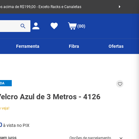
 acima de R$199,00 - Exceto Racks e Canaletas
(00)
Ferramenta
Fibra
Ofertas
IDA
Velcro Azul de 3 Metros - 4126
 veja!
0
à vista no PIX
sem juros
Opções de parcelamento