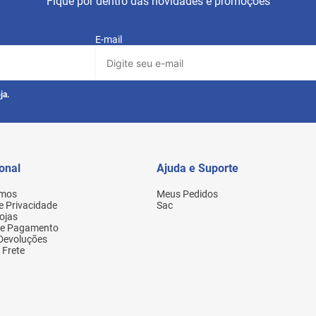
Fique por dentro das novidades e promoções
E-mail
ja.
ional
Ajuda e Suporte
mos
Meus Pedidos
de Privacidade
Sac
ojas
de Pagamento
 Devoluções
 Frete