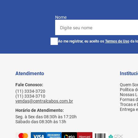
Nome
Ao me registrar, eu aceito os
Termos de Uso
da lo
Atendimento
Instituc
Fale Conosco:
Quem So
Política 
(11) 3334-3720
Nossas L
(11) 3334-3710
Formas 
vendas@centralcabos.com.br
Trocas e
Entrega e
Horário de Atendimento:
Seg. à Sex das 08:30h às 17:20h
Sábado das 08:30h às 13h