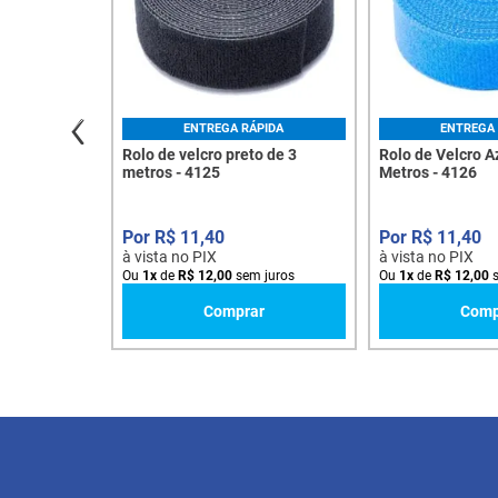
ENTREGA RÁPIDA
ENTREGA 
Rolo de velcro preto de 3
Rolo de Velcro A
metros - 4125
Metros - 4126
R$
11
,
40
R$
11
,
40
à vista no PIX
à vista no PIX
Ou
1
x
de
R$
12
,
00
sem juros
Ou
1
x
de
R$
12
,
00
s
Comprar
Comp