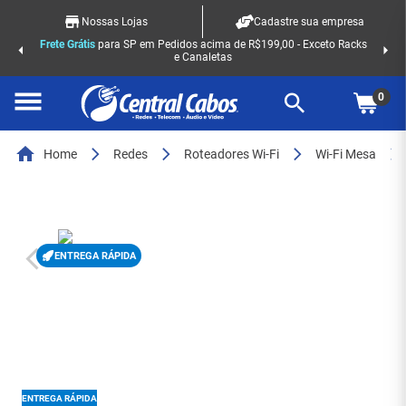
Nossas Lojas
Cadastre sua empresa
Frete Grátis
para SP em Pedidos acima de R$199,00 - Exceto Racks
e Canaletas
0
Home
Redes
Roteadores Wi-Fi
Wi-Fi Mesa
ENTREGA RÁPIDA
ENTREGA RÁPIDA