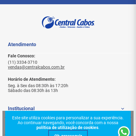
CARACTERÍSTICAS DE HARDWARE
Interface
1 Porta WAN RJ45 10/100/1000 Mbps
4 Porta LAN RJ45 10/100/1000 Mbps
Atendimento
Botão
Fale Conosco:
Botão Liga/Desliga, Botão Reset, Botão Wi-Fi/WPS
(11) 3334-3710
vendas@centralcabos.com.br
Fonte de Alimentação Externa
Horário de Atendimento:
12V/1.5A
Seg. à Sex das 08:30h às 17:20h
Sábado das 08:30h às 13h
Dimensões (L X C X A)
10.2 5.3 1.5 in (260.2 135.0 41.6 mm)
Institucional
Tipo de Antena
Este site utiliza cookies para personalizar a sua experiência.
Ao continuar navegando, você concorda com a nossa
Quem Somos
Quatro Antenas Externas de Alta Performance
Ajuda e Suporte
política de utilização de cookies
.