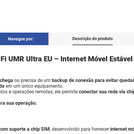
Descrição do produto
Navegue por:
iFi UMR Ultra EU – Internet Móvel Estáve
o chega
ou precisa de um
backup de conexão para evitar queda
da
em um único equipamento.
ntos e operações remotas, ele permite
conectar sua rede via ch
ra sua operação.
 com suporte a chip SIM
, desenvolvido para fornecer
internet mó