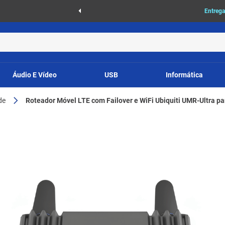
as
Entrega
Áudio E Vídeo
USB
Informática
de
Roteador Móvel LTE com Failover e WiFi Ubiquiti UMR-Ultra par