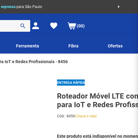
 expressa
para São Paulo
(00)
Ferramenta
Fibra
Ofertas
a IoT e Redes Profissionais - 8456
ENTREGA RÁPIDA
Roteador Móvel LTE com 
para IoT e Redes Profis
Cód:
:
8456
Clique e veja!
Este produto está indisponível no momen