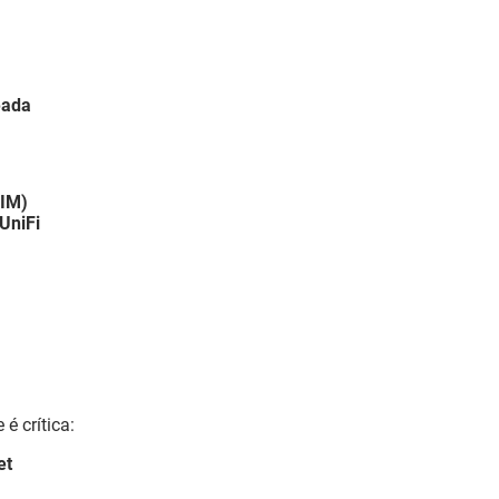
eada
SIM)
UniFi
é crítica:
et