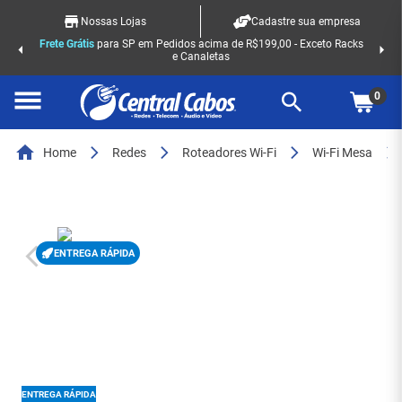
Nossas Lojas
Cadastre sua empresa
Frete Grátis
para SP em Pedidos acima de R$199,00 - Exceto Racks
e Canaletas
0
Home
Redes
Roteadores Wi-Fi
Wi-Fi Mesa
ENTREGA RÁPIDA
ENTREGA RÁPIDA