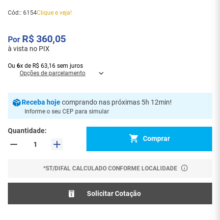
Cód:
:
6154
Clique e veja!
R$
360
,
05
à vista no PIX
Ou
6
x
de
R$
63
,
16
sem juros
Opções de parcelamento
Receba
hoje
comprando nas próximas 5h 12min
!
Informe o seu CEP para simular
Quantidade
Comprar
*ST/DIFAL CALCULADO CONFORME LOCALIDADE
Solicitar Cotação