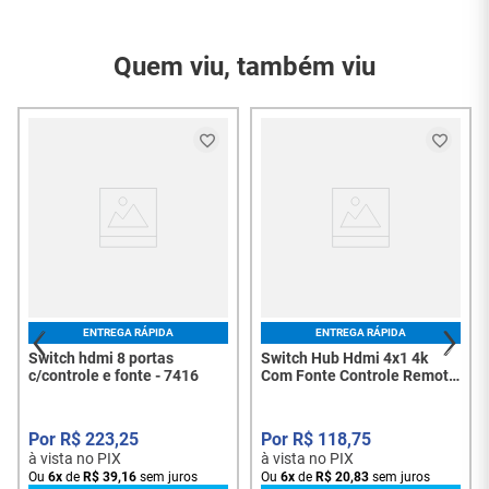
Referência do
HDMI e uma saída para a TV ou Projetor, possui
6154
Modelo
também entradas de áudio SPDIF, Coaxial Digital e
P2.
Quem viu, também viu
Garantia do
3 Meses
Fornecedor
01 Switch HDMI Multi-
Conteúdo da
Viewer 4x1 01 Fonte de
Embalagem
Alimentação 01
Controle Remoto
ENTREGA RÁPIDA
ENTREGA RÁPIDA
Switch hdmi 8 portas
Switch Hub Hdmi 4x1 4k
c/controle e fonte - 7416
Com Fonte Controle Remoto
- 1975
R$
223
,
25
R$
118
,
75
à vista no PIX
à vista no PIX
Ou
6
x
de
R$
39
,
16
sem juros
Ou
6
x
de
R$
20
,
83
sem juros