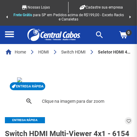
Nossas Lojas
Cadastre sua empresa
Frete Grátis
para SP em Pedidos acima de R$199,00 - Exceto Racks
e Canaletas
0
Home
HDMI
Switch HDMI
Seletor HDMI 4x1 Multi-Viewer - 6154
ENTREGA RÁPIDA
ENTREGA RÁPIDA
Switch HDMI Multi-Viewer 4x1 - 6154