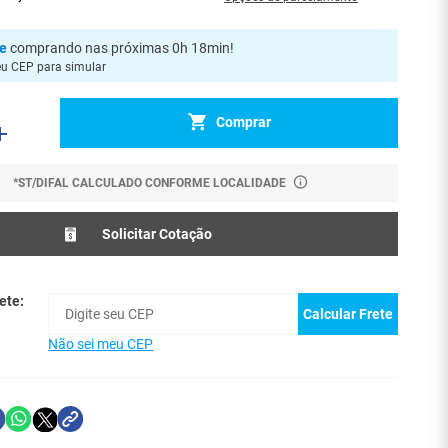
je
comprando nas próximas 0h 18min
!
eu CEP para simular
Comprar
*ST/DIFAL CALCULADO CONFORME LOCALIDADE
Solicitar Cotação
ete:
Calcular Frete
Não sei meu CEP