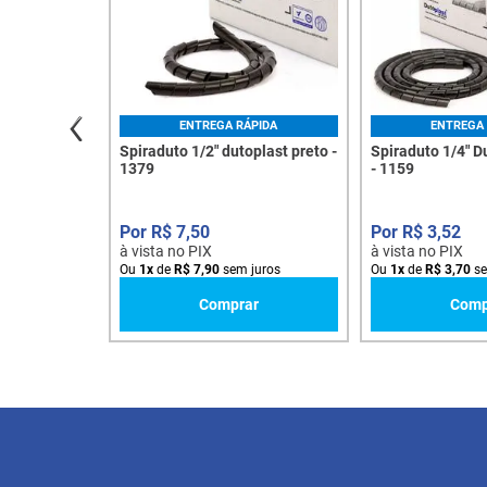
ENTREGA RÁPIDA
ENTREGA 
Spiraduto 1/2" dutoplast preto -
Spiraduto 1/4" D
1379
- 1159
R$
7
,
50
R$
3
,
52
à vista no PIX
à vista no PIX
Ou
1
x
de
R$
7
,
90
sem juros
Ou
1
x
de
R$
3
,
70
se
Comprar
Comp