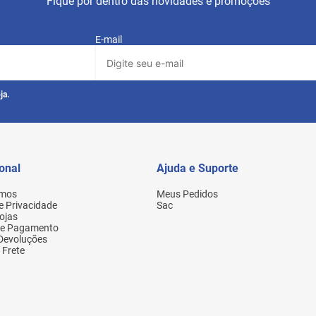
Fique por dentro das novidades e promoções
E-mail
ja.
ional
Ajuda e Suporte
mos
Meus Pedidos
de Privacidade
Sac
ojas
de Pagamento
 Devoluções
 Frete