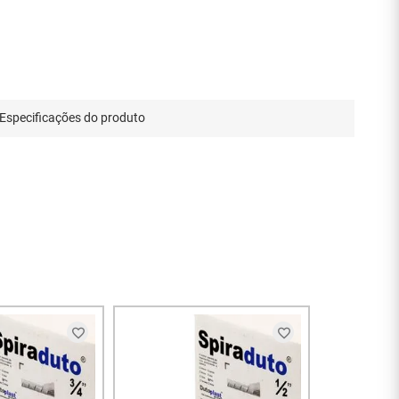
Especificações do produto
ENT
Spiraduto 1/
branco - 11