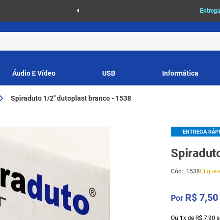
as
Entrega
Áudio E Vídeo
USB
Informática
Spiraduto 1/2" dutoplast branco - 1538
ENTREGA RÁP
Spiradut
Cód:
:
1538
Clique e
R$
7
,
50
Ou
1
x
de
R$
7
,
90
s