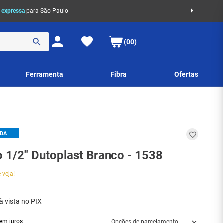
 expressa
para São Paulo
(00)
Ferramenta
Fibra
Ofertas
IDA
o 1/2" Dutoplast Branco - 1538
 veja!
à vista no PIX
em juros
Opções de parcelamento