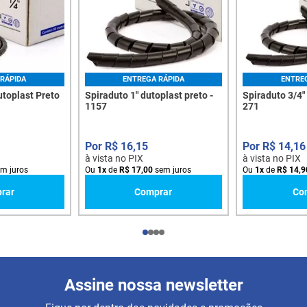
RÁPIDA
ENTREGA RÁPIDA
ENTRE
utoplast Preto
Spiraduto 1" dutoplast preto -
Spiraduto 3/4"
1157
271
R$
16
,
15
R$
14
,
16
à vista no PIX
à vista no PIX
m juros
Ou
1
x
de
R$
17
,
00
sem juros
Ou
1
x
de
R$
14
,
9
rar
Comprar
Co
Assine nossa newsletter