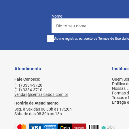
Nome
Ao me registrar, eu aceito os
Termos de Uso
da lo
Atendimento
Instituc
Fale Conosco:
Quem So
Política 
(11) 3334-3720
Nossas L
(11) 3334-3710
Formas 
vendas@centralcabos.com.br
Trocas e
Entrega e
Horário de Atendimento:
Seg. à Sex das 08:30h às 17:20h
Sábado das 08:30h às 13h