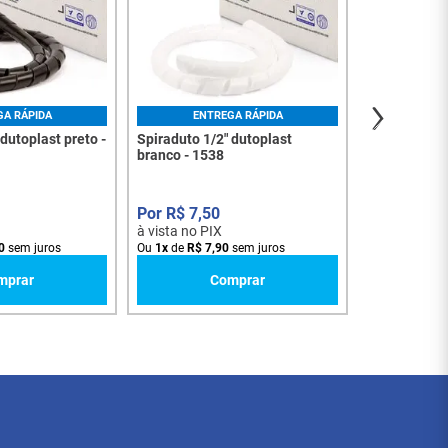
R$
2
,
7
à vista no PI
Ou
1
x
de
R$
2
,
GA RÁPIDA
ENTREGA RÁPIDA
 dutoplast preto -
Spiraduto 1/2" dutoplast
branco - 1538
R$
7
,
50
à vista no PIX
0
sem juros
Ou
1
x
de
R$
7
,
90
sem juros
mprar
Comprar