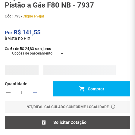
Pistão a Gás F80 NB - 7937
Cód:
:
7937
Clique e veja!
R$
141
,
55
à vista no PIX
Ou
6
x
de
R$
24
,
83
sem juros
Opções de parcelamento
Quantidade
Comprar
*ST/DIFAL CALCULADO CONFORME LOCALIDADE
Solicitar Cotação