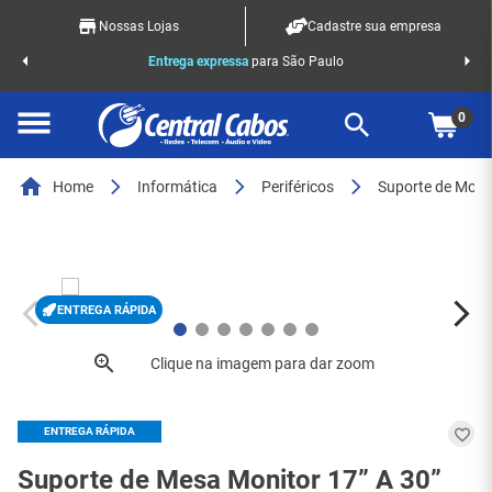
Nossas Lojas
Cadastre sua empresa
o Racks
Entrega expressa
para São Paulo
0
Home
Informática
Periféricos
Suporte de Moni
ENTREGA RÁPIDA
ENTREGA RÁPIDA
Suporte de Mesa Monitor 17” A 30”