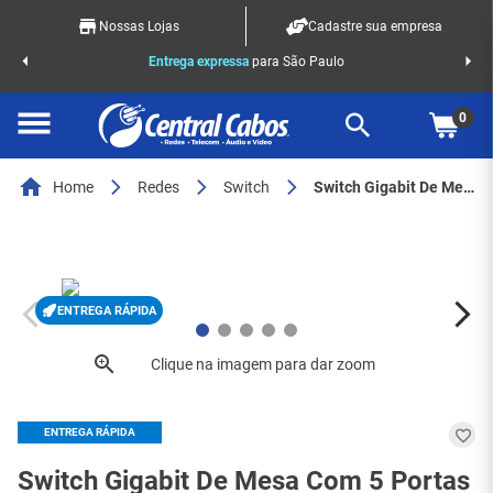
Nossas Lojas
Cadastre sua empresa
o Racks
Entrega expressa
para São Paulo
0
Home
Redes
Switch
Switch Gigabit De Mesa Com 5 Portas Ls1005g 10/100/1000mbps - 6619
ENTREGA RÁPIDA
ENTREGA RÁPIDA
Switch Gigabit De Mesa Com 5 Portas