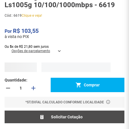
Ls1005g 10/100/1000mbps - 6619
Cód:
:
6619
Clique e veja!
R$
103
,
55
à vista no PIX
Ou
5
x
de
R$
21
,
80
sem juros
Opções de parcelamento
Quantidade
Comprar
*ST/DIFAL CALCULADO CONFORME LOCALIDADE
Solicitar Cotação