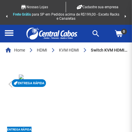
Nossas Lojas
Cadastre sua empresa
Frete Grátis
para SP em Pedidos acima de R$199,00 - Exceto Racks
e Canaletas
0
Home
HDMI
KVM HDMI
Switch KVM HDMI e DisplayPort 2 Portas 8K - Troca Rápida de Monitores - 8073
ENTREGA RÁPIDA
ENTREGA RÁPIDA