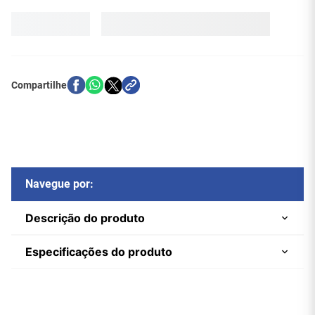
Navegue por:
Descrição do produto
Especificações do produto
Switch UniFi Ultra 8 Portas – USW-
Marca
Ubiquiti
Ultra (PoE++ 42 W + PoE+ 16 W)
Referência do
7979