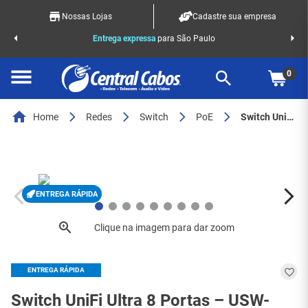
Nossas Lojas
Cadastre sua empresa
o Racks
Entrega expressa
para São Paulo
0
Home
Redes
Switch
PoE
Switch UniFi Ultra 8 Portas – USW-Ultra (PoE++ 42 W + PoE+ 16 W) - 7979
ENTREGA RÁPIDA
ENTREGA RÁPIDA
Switch UniFi Ultra 8 Portas – USW-