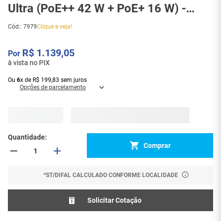
Ultra (PoE++ 42 W + PoE+ 16 W) -
7979
Cód:
:
7979
Clique e veja!
R$
1
.
139
,
05
à vista no PIX
Ou
6
x
de
R$
199
,
83
sem juros
Opções de parcelamento
Quantidade
Comprar
*ST/DIFAL CALCULADO CONFORME LOCALIDADE
Solicitar Cotação