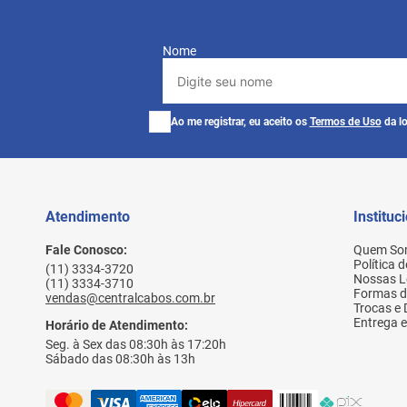
Nome
Ao me registrar, eu aceito os
Termos de Uso
da lo
Atendimento
Instituc
Fale Conosco:
Quem So
Política 
(11) 3334-3720
Nossas L
(11) 3334-3710
Formas 
vendas@centralcabos.com.br
Trocas e
Entrega e
Horário de Atendimento:
Seg. à Sex das 08:30h às 17:20h
Sábado das 08:30h às 13h