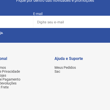
Fique por dentro das novidades e promoções
E-mail
ja.
ional
Ajuda e Suporte
mos
Meus Pedidos
de Privacidade
Sac
ojas
de Pagamento
 Devoluções
 Frete