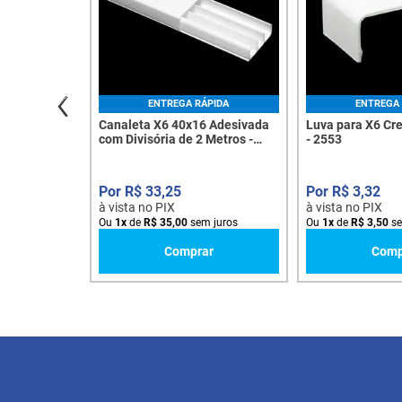
ENTREGA RÁPIDA
ENTREGA 
Canaleta X6 40x16 Adesivada
Luva para X6 Cr
com Divisória de 2 Metros -
- 2553
2597
R$
33
,
25
R$
3
,
32
à vista no PIX
à vista no PIX
Ou
1
x
de
R$
35
,
00
sem juros
Ou
1
x
de
R$
3
,
50
se
Comprar
Comp