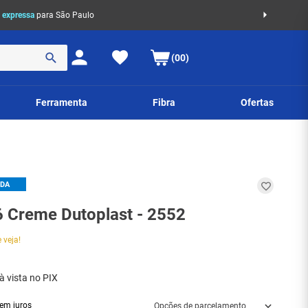
 expressa
para São Paulo
(00)
Ferramenta
Fibra
Ofertas
IDA
6 Creme Dutoplast - 2552
 veja!
à vista no PIX
em juros
Opções de parcelamento