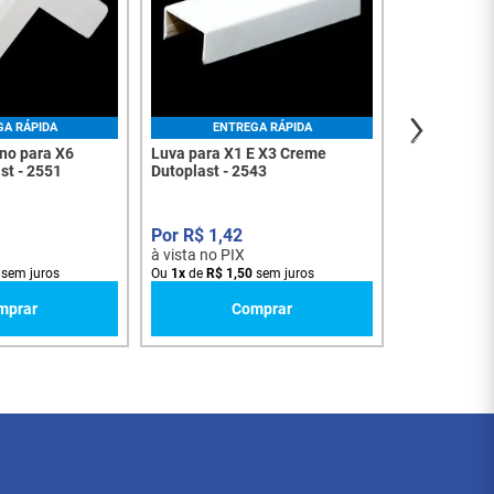
R$
1
,
9
à vista no PI
Ou
1
x
de
R$
2
,
GA RÁPIDA
ENTREGA RÁPIDA
rno para X6
Luva para X1 E X3 Creme
st - 2551
Dutoplast - 2543
R$
1
,
42
à vista no PIX
sem juros
Ou
1
x
de
R$
1
,
50
sem juros
mprar
Comprar