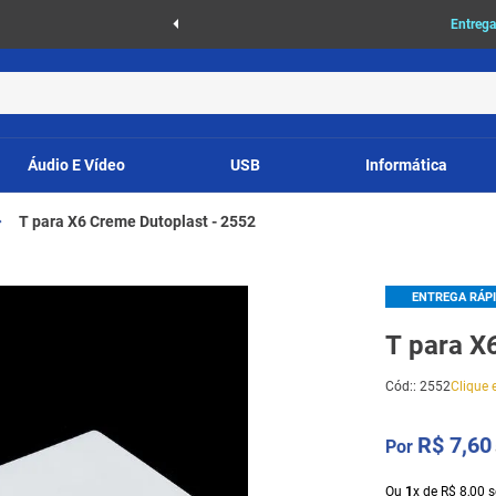
as
Entrega
Áudio E Vídeo
USB
Informática
T para X6 Creme Dutoplast - 2552
ENTREGA RÁP
T para X
Cód:
:
2552
Clique e
R$
7
,
60
Ou
1
x
de
R$
8
,
00
s