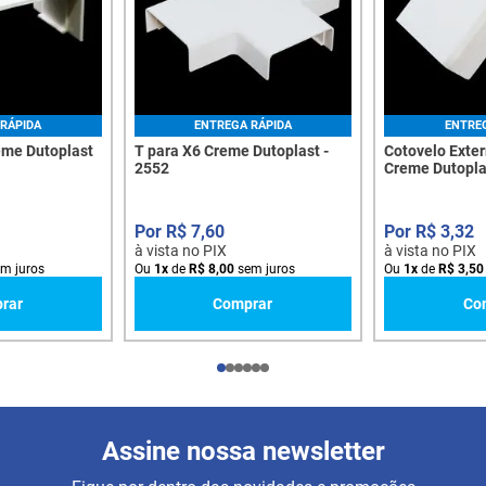
RÁPIDA
ENTREGA RÁPIDA
ENTRE
eme Dutoplast
T para X6 Creme Dutoplast -
Cotovelo Exte
2552
Creme Dutopla
R$
7
,
60
R$
3
,
32
à vista no PIX
à vista no PIX
m juros
Ou
1
x
de
R$
8
,
00
sem juros
Ou
1
x
de
R$
3
,
50
rar
Comprar
Co
Assine nossa newsletter