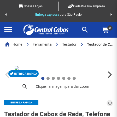
Nossas Lojas
Cadastre sua empresa
o Racks
Entrega expressa
para São Paulo
0
Home
Ferramenta
Testador
Testador de Cabos de Rede, Telefone e USB 3 em 1 Exbom FEPRO-TR330 RJ11/RJ45/USB A/B para Profissionais - 8263
ENTREGA RÁPIDA
ENTREGA RÁPIDA
Testador de Cabos de Rede, Telefone