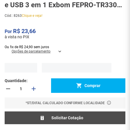
e USB 3 em 1 Exbom FEPRO-TR330
RJ11/RJ45/USB A/B para
Cód:
:
8263
Clique e veja!
Profissionais - 8263
R$
23
,
66
à vista no PIX
Ou
1
x
de
R$
24
,
90
sem juros
Opções de parcelamento
Quantidade
Comprar
*ST/DIFAL CALCULADO CONFORME LOCALIDADE
Solicitar Cotação