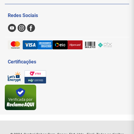
Politica de Privacidade
Meus Pedidos
Eficiência:
Agiliza a identificação de
Redes Sociais
problemas, economizando tempo valioso.
Nossas Lojas
Sac
Confiabilidade:
Garante que suas conexões
estejam sempre funcionando perfeitamente.
Formas de Pagamento
Economia:
Evita a substituição desnecessária
de cabos ao identificar a falha exata.
Trocas e Devoluções
Praticidade:
Um único aparelho para testar três
tipos de cabos essenciais.
Entregas e Frete
Durabilidade:
Construído para suportar o uso
Certificações
profissional diário.
Especificações Técnicas
Verificada por
Marca:
Exbom
Modelo:
FEPRO-TR330
MPN:
FEPRO-TR330
SKU:
8263
EAN/GTIN:
7899718709656