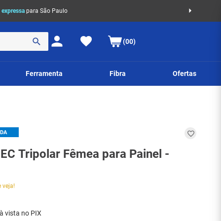
 expressa
para São Paulo
(00)
Ferramenta
Fibra
Ofertas
IDA
EC Tripolar Fêmea para Painel -
 veja!
à vista no PIX