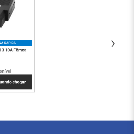
GA RÁPIDA
C13 10A Fêmea
onível
uando chegar