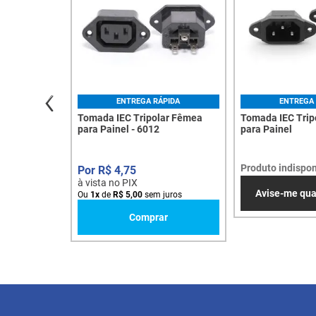
ENTREGA RÁPIDA
ENTREGA 
Tomada IEC Tripolar Fêmea
Tomada IEC Trip
para Painel - 6012
para Painel
Produto indispon
R$
4
,
75
à vista no PIX
Avise-me qu
Ou
1
x
de
R$
5
,
00
sem juros
Comprar