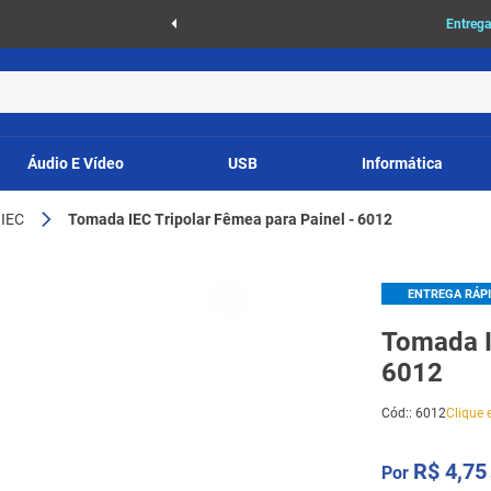
as
Entrega
Áudio E Vídeo
USB
Informática
IEC
Tomada IEC Tripolar Fêmea para Painel - 6012
ENTREGA RÁP
Tomada I
6012
Cód:
:
6012
Clique e
R$
4
,
75