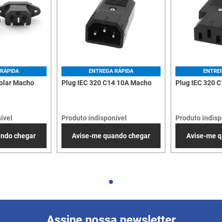
RÁPIDA
ENTREGA RÁPIDA
ENTRE
olar Macho
Plug IEC 320 C14 10A Macho
Plug IEC 320 
ível
Produto indisponível
Produto indisp
ando chegar
Avise-me quando chegar
Avise-me q
Assine nossa newsletter