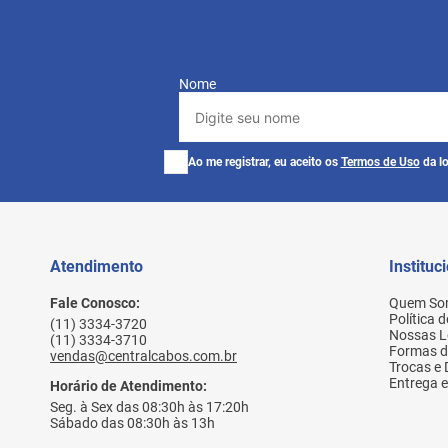
Nome
Ao me registrar, eu aceito os
Termos de Uso
da lo
Atendimento
Instituc
Fale Conosco:
Quem So
Política 
(11) 3334-3720
Nossas L
(11) 3334-3710
Formas 
vendas@centralcabos.com.br
Trocas e
Entrega e
Horário de Atendimento:
Seg. à Sex das 08:30h às 17:20h
Sábado das 08:30h às 13h