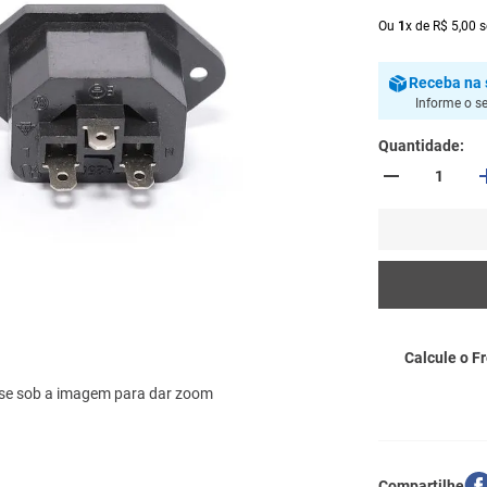
Ou
1
x
de
R$
5
,
00
s
Receba
na 
Informe o s
Quantidade
Calcule o Fr
se sob a imagem para dar zoom