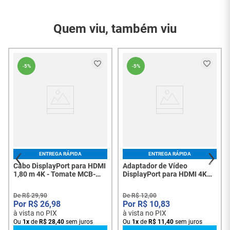
Referência do
413
Modelo
Quem viu, também viu
Garantia do
3 Meses
Fornecedor
Conteúdo da
01 - Adaptador
-
5%
-
5%
Embalagem
displayport para hdmi
ENTREGA RÁPIDA
ENTREGA RÁPIDA
Cabo DisplayPort para HDMI
Adaptador de Vídeo
1,80 m 4K - Tomate MCB-
DisplayPort para HDMI 4K
4018 - 8342
MTV-708 - DP Macho x HDMI
Fêmea - 7521
De
R$
29
,
90
De
R$
12
,
00
R$
26
,
98
R$
10
,
83
à vista no PIX
à vista no PIX
Ou
1
x
de
R$
28
,
40
sem juros
Ou
1
x
de
R$
11
,
40
sem juros