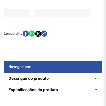
Navegue por:
Descrição do produto
Especificações do produto
Adaptador displayport para hdmi - 413
Marca
Central Cabos