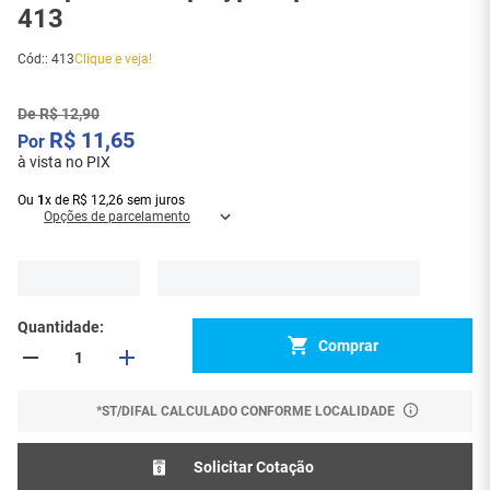
413
Cód:
:
413
Clique e veja!
De
R$
12
,
90
R$
11
,
65
à vista no PIX
Ou
1
x
de
R$
12
,
26
sem juros
Opções de parcelamento
Quantidade
Comprar
*ST/DIFAL CALCULADO CONFORME LOCALIDADE
Solicitar Cotação