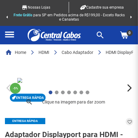
Nossas Lojas
Cadastre sua empresa
Frete Grátis
para SP em Pedidos acima de R$199,00 - Exceto Racks
e Canaletas
0
Home
HDMI
Cabo Adaptador
HDMI DisplayPor
-
5%
ENTREGA RÁPIDA
ENTREGA RÁPIDA
Adaptador Displayport para HDMI -