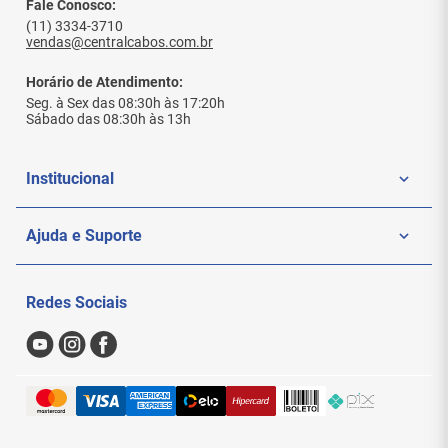
Fale Conosco:
(11) 3334-3710
vendas@centralcabos.com.br
Horário de Atendimento:
Seg. à Sex das 08:30h às 17:20h
Sábado das 08:30h às 13h
Institucional
Quem Somos
Ajuda e Suporte
Politica de Privacidade
Meus Pedidos
Redes Sociais
Nossas Lojas
Sac
Formas de Pagamento
Trocas e Devoluções
Entregas e Frete