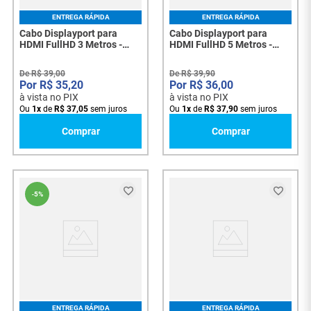
ENTREGA RÁPIDA
ENTREGA RÁPIDA
Cabo Displayport para
Cabo Displayport para
HDMI FullHD 3 Metros -
HDMI FullHD 5 Metros -
5566
5567
De
R$
39
,
00
De
R$
39
,
90
R$
35
,
20
R$
36
,
00
à vista no PIX
à vista no PIX
Ou
1
x
de
R$
37
,
05
sem juros
Ou
1
x
de
R$
37
,
90
sem juros
Comprar
Comprar
-
5%
ENTREGA RÁPIDA
ENTREGA RÁPIDA