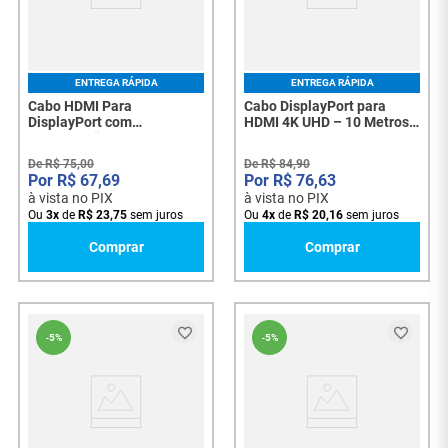
ENTREGA RÁPIDA
ENTREGA RÁPIDA
Cabo HDMI Para
Cabo DisplayPort para
DisplayPort com
HDMI 4K UHD – 10 Metros
Alimentação USB 1,80
Alta Qualidade - 8068
Metros - 6929
De
R$
75
,
00
De
R$
84
,
90
R$
67
,
69
R$
76
,
63
à vista no PIX
à vista no PIX
Ou
3
x
de
R$
23
,
75
sem juros
Ou
4
x
de
R$
20
,
16
sem juros
Comprar
Comprar
-
5%
-
5%