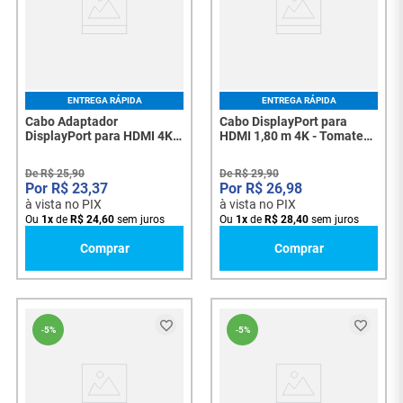
ENTREGA RÁPIDA
ENTREGA RÁPIDA
Cabo Adaptador
Cabo DisplayPort para
DisplayPort para HDMI 4K
HDMI 1,80 m 4K - Tomate
Ultra HD – 22cm - 8069
MCB-4018 - 8342
De
R$
25
,
90
De
R$
29
,
90
R$
23
,
37
R$
26
,
98
à vista no PIX
à vista no PIX
Ou
1
x
de
R$
24
,
60
sem juros
Ou
1
x
de
R$
28
,
40
sem juros
Comprar
Comprar
-
5%
-
5%