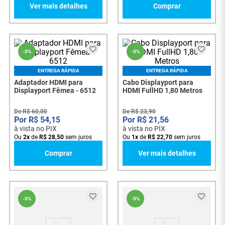
Ver mais detalhes
Comprar
-
5%
-
5%
ENTREGA RÁPIDA
ENTREGA RÁPIDA
Adaptador HDMI para
Cabo Displayport para
Displayport Fêmea - 6512
HDMI FullHD 1,80 Metros
De
R$
60
,
00
De
R$
23
,
90
R$
54
,
15
R$
21
,
56
à vista no PIX
à vista no PIX
Ou
2
x
de
R$
28
,
50
sem juros
Ou
1
x
de
R$
22
,
70
sem juros
Comprar
Ver mais detalhes
-
5%
-
5%