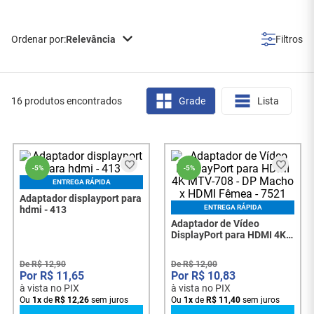
Relevância
16 produtos encontrados
Grade
Lista
-
5%
-
5%
ENTREGA RÁPIDA
Adaptador displayport para
ENTREGA RÁPIDA
hdmi - 413
Adaptador de Vídeo
DisplayPort para HDMI 4K
MTV-708 - DP Macho x
HDMI Fêmea - 7521
De
R$
12
,
90
De
R$
12
,
00
R$
11
,
65
R$
10
,
83
à vista no PIX
à vista no PIX
Ou
1
x
de
R$
12
,
26
sem juros
Ou
1
x
de
R$
11
,
40
sem juros