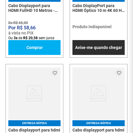
Cabo Displayport para
Cabo DisplayPort para
HDMI FullHD 10 Metros -
HDMI Óptico 10 m 4K 60 Hz
5568
HDR – Lotus (DP-HDMI,
Unidirecional) - 8246
De
R$
65
,
00
Produto indisponível
R$
58
,
66
à vista no PIX
Ou
3
x
de
R$
20
,
58
sem juros
Comprar
Avise-me quando chegar
ENTREGA RÁPIDA
ENTREGA RÁPIDA
Cabo displayport para hdmi
Cabo displayport para hdmi