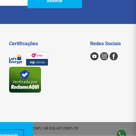
Assinar
Certificações
Redes Sociais
Verificada por
 - SP. CEP: 01209-000 | CNPJ: 08.626.431/0001-70