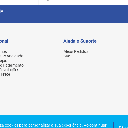
ja.
ional
Ajuda e Suporte
mos
Meus Pedidos
de Privacidade
Sac
ojas
de Pagamento
 Devoluções
 Frete
Eireli. Todos os direitos reservados. Rua Aurora, 154 - Santa Efigênia - São Paulo
liza cookies para personalizar a sua experiência. Ao continuar