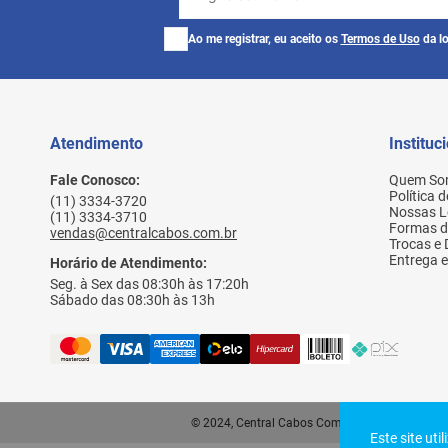
Ao me registrar, eu aceito os
Termos de Uso
da lo
Atendimento
Instituc
Fale Conosco:
Quem So
Política 
(11) 3334-3720
Nossas L
(11) 3334-3710
Formas 
vendas@centralcabos.com.br
Trocas e
Entrega e
Horário de Atendimento:
Seg. à Sex das 08:30h às 17:20h
Sábado das 08:30h às 13h
© 2024, Central Cabos Com. Conex. Elet. Ltda - 
Este site uti