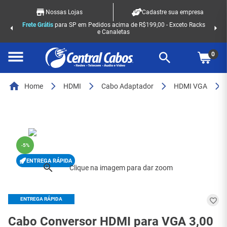
Nossas Lojas
Cadastre sua empresa
Frete Grátis
para SP em Pedidos acima de R$199,00 - Exceto Racks
e Canaletas
0
Home
HDMI
Cabo Adaptador
HDMI VGA
-
5%
ENTREGA RÁPIDA
ENTREGA RÁPIDA
Cabo Conversor HDMI para VGA 3,00