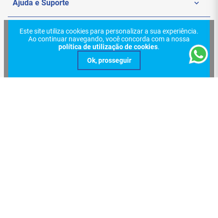
Funciona em qualquer notebook com HDMI?
Ajuda e Suporte
Sim, desde que o equipamento possua saída HDMI
funcional.
Politica de Privacidade
Meus Pedidos
Funciona de VGA para HDMI?
Este site utiliza cookies para personalizar a sua experiência.
Redes Sociais
Não. A conversão é
apenas de HDMI para
Ao continuar navegando, você concorda com a nossa
Nossas Lojas
VGA
(digital para analógico).
política de utilização de cookies
.
Sac
Formas de Pagamento
Trocas e Devoluções
Entregas e Frete
Certificações
Verificada por