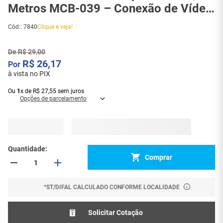
Metros MCB-039 – Conexão de Vídeo
com Qualidade e Praticidade - 7840
Cód:
:
7840
Clique e veja!
De
R$
29
,
00
R$
26
,
17
à vista no PIX
Ou
1
x
de
R$
27
,
55
sem juros
Opções de parcelamento
Quantidade
Comprar
*ST/DIFAL CALCULADO CONFORME LOCALIDADE
Solicitar Cotação