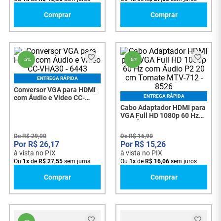
Comprar
Comprar
-
5%
-
5%
ENTREGA RÁPIDA
Conversor VGA para HDMI
ENTREGA RÁPIDA
com Áudio e Vídeo CC-
VHA30 - 6443
Cabo Adaptador HDMI para
VGA Full HD 1080p 60 Hz
com Áudio P2 20 cm
Tomate MTV-712 - 8526
De
R$
29
,
00
De
R$
16
,
90
R$
26
,
17
R$
15
,
26
à vista no PIX
à vista no PIX
Ou
1
x
de
R$
27
,
55
sem juros
Ou
1
x
de
R$
16
,
06
sem juros
Comprar
Comprar