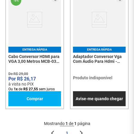
-
5%
ENTREGA RÁPIDA
ENTREGA RÁPIDA
Cabo Conversor HDMI para
Adaptador Conversor Vga
VGA 3,00 Metros MCB-039
Com Áudio Para Hdmi -
– Conexão de Vídeo com
5803
Qualidade e Praticidade -
De
R$
29
,
00
7840
Produto indisponível
R$
26
,
17
à vista no PIX
Ou
1
x
de
R$
27
,
55
sem juros
Comprar
Avise-me quando chegar
Mostrando
1
de
1
página
1