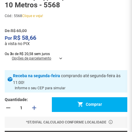
10 Metros - 5568
Cód:
:
5568
Clique e veja!
De
R$
65
,
00
R$
58
,
66
à vista no PIX
Ou
3
x
de
R$
20
,
58
sem juros
Opções de parcelamento
Receba
na segunda-feira
comprando até segunda-feira às
11:00
!
Informe o seu CEP para simular
Quantidade
Comprar
*ST/DIFAL CALCULADO CONFORME LOCALIDADE