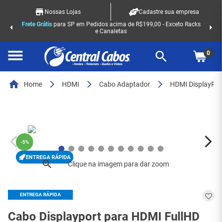
Nossas Lojas
Cadastre sua empresa
Frete Grátis
para SP em Pedidos acima de R$199,00 - Exceto Racks
e Canaletas
0
Home
HDMI
Cabo Adaptador
HDMI DisplayPor
-
5%
ENTREGA RÁPIDA
ENTREGA RÁPIDA
Cabo Displayport para HDMI FullHD