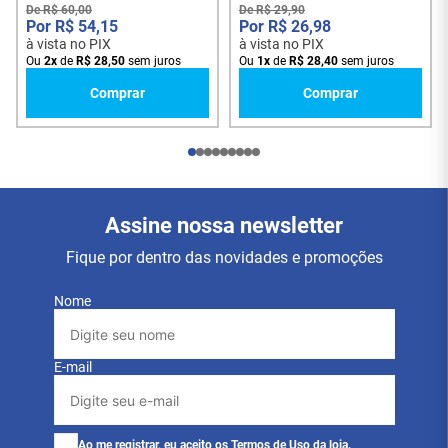
De
R$
60
,
00
De
R$
29
,
90
R$
54
,
15
R$
26
,
98
à vista no PIX
à vista no PIX
Ou
2
x
de
R$
28
,
50
sem juros
Ou
1
x
de
R$
28
,
40
sem juros
Comprar
Comprar
Assine nossa newsletter
Fique por dentro das novidades e promoções
Nome
E-mail
Ao me registrar, eu aceito os
Termos de Uso
da loja.