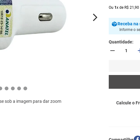
Ou
1
x
de
R$
21
,
90
Receba
na 
Informe o s
Quantidade
se sob a imagem para dar zoom
Calcule o Fr