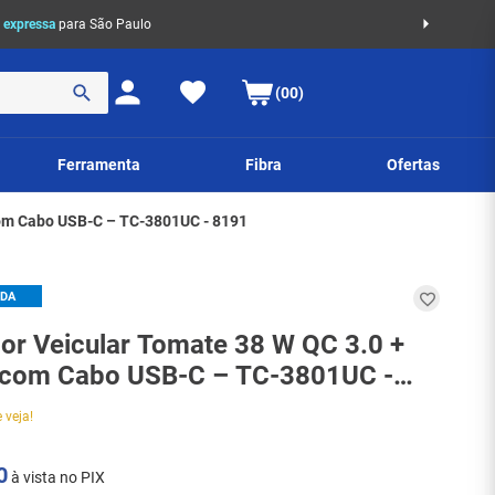
 expressa
para São Paulo
(00)
Ferramenta
Fibra
Ofertas
com Cabo USB-C – TC-3801UC - 8191
IDA
or Veicular Tomate 38 W QC 3.0 +
 com Cabo USB-C – TC-3801UC -
 veja!
0
à vista no PIX