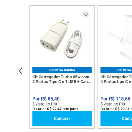
ENTREGA RÁPIDA
ENTREGA 
Kit Carregador Turbo 65w com
Kit Carregador 
2 Portas Tipo C e 1 USB + Cabo
4 Portas tipo C 
Tipo C TT-6531C - 8094
Tipo C TT-8061C
R$
85
,
40
R$
118
,
66
à vista no PIX
à vista no PIX
Ou
4
x
de
R$
22
,
47
sem juros
Ou
6
x
de
R$
20
,
81
s
Comprar
Comp