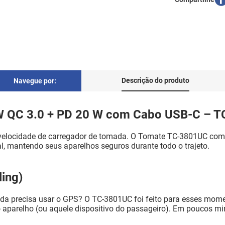
Descrição do produto
Navegue por:
 W QC 3.0 + PD 20 W com Cabo USB-C – 
 velocidade de carregador de tomada. O Tomate TC-3801UC co
al, mantendo seus aparelhos seguros durante todo o trajeto.
ling)
inda precisa usar o GPS? O TC-3801UC foi feito para esses mo
aparelho (ou aquele dispositivo do passageiro). Em poucos mi