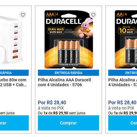
RÁPIDA
ENTREGA RÁPIDA
ENTRE
Turbo 80w com
Pilha Alcalina AAA Duracell
Pilha Alcalina
e 2 USB + Cabo
com 4 Unidades - 5706
4 Unidades - 
 - 8095
R$
28
,
40
R$
28
,
40
à vista no PIX
à vista no PIX
em juros
Ou
1
x
de
R$
29
,
90
sem juros
Ou
1
x
de
R$
29
,
9
rar
Comprar
Co