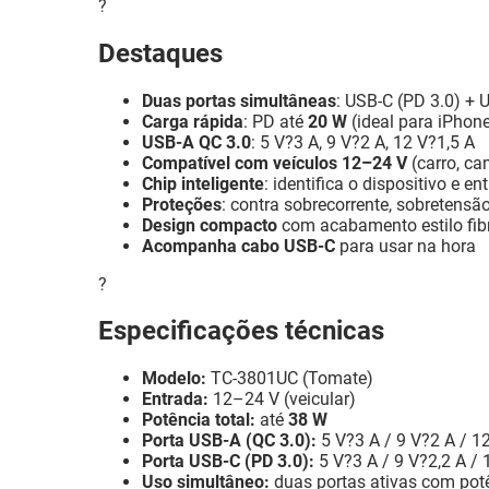
?
Destaques
Duas portas simultâneas
: USB-C (PD 3.0) +
Carga rápida
: PD até
20 W
(ideal para iPhone
USB-A QC 3.0
: 5 V?3 A, 9 V?2 A, 12 V?1,5 A
Compatível com veículos 12–24 V
(carro, c
Chip inteligente
: identifica o dispositivo e en
Proteções
: contra sobrecorrente, sobretensã
Design compacto
com acabamento estilo fib
Acompanha cabo USB-C
para usar na hora
?
Especificações técnicas
Modelo:
TC-3801UC (Tomate)
Entrada:
12–24 V (veicular)
Potência total:
até
38 W
Porta USB-A (QC 3.0):
5 V?3 A / 9 V?2 A / 1
Porta USB-C (PD 3.0):
5 V?3 A / 9 V?2,2 A /
Uso simultâneo:
duas portas ativas com pot