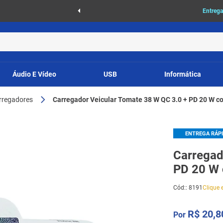
as
Entrega
Áudio E Vídeo
USB
Informática
arregadores
Carregador Veicular Tomate 38 W QC 3.0 + PD 20 W 
ENTREGA RÁP
Carregad
PD 20 W
8191
Cód:
:
8191
Clique e
R$
20
,
8