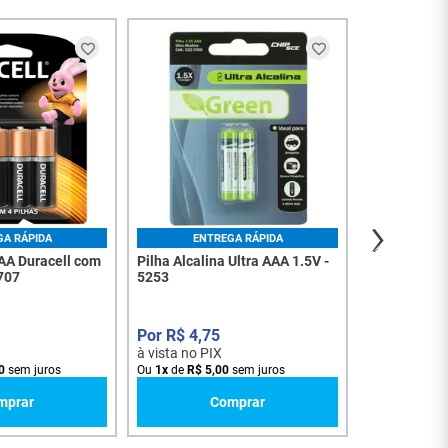
ENT
Bateria 9 Vo
R$
41
,
à vista no PI
Ou
2
x
de
R$
2
GA RÁPIDA
ENTREGA RÁPIDA
 AA Duracell com
Pilha Alcalina Ultra AAA 1.5V -
5707
5253
R$
4
,
75
à vista no PIX
0
sem juros
Ou
1
x
de
R$
5
,
00
sem juros
mprar
Comprar