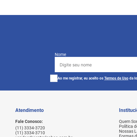
Nome
Ao me registrar, eu aceito os
Termos de Uso
da lo
Atendimento
Instituc
Fale Conosco:
Quem So
Política 
(11) 3334-3720
Nossas L
(11) 3334-3710
Formas 