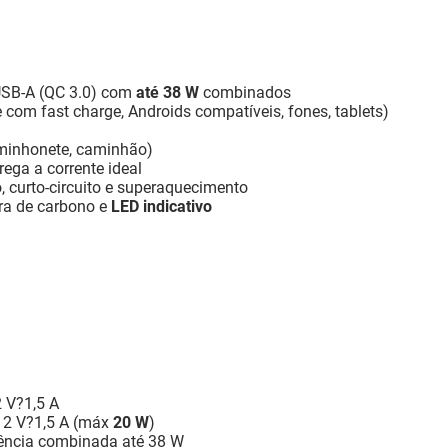
 USB-A (QC 3.0) com
até 38 W
combinados
 com fast charge, Androids compatíveis, fones, tablets)
aminhonete, caminhão)
trega a corrente ideal
o, curto-circuito e superaquecimento
ra de carbono e
LED indicativo
2 V?1,5 A
 12 V?1,5 A (máx
20 W
)
ência combinada até 38 W