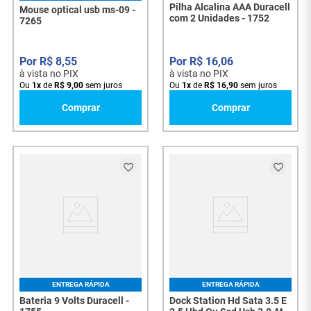
Pilha Alcalina AAA Duracell
Mouse optical usb ms-09 -
com 2 Unidades - 1752
7265
R$
8
,
55
R$
16
,
06
à vista no PIX
à vista no PIX
Ou
1
x
de
R$
9
,
00
sem juros
Ou
1
x
de
R$
16
,
90
sem juros
Comprar
Comprar
ENTREGA RÁPIDA
ENTREGA RÁPIDA
Bateria 9 Volts Duracell -
Dock Station Hd Sata 3.5 E