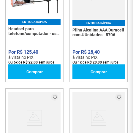
ENTREGA RÁPIDA
ENTREGA RÁPIDA
Headset para
Pilha Alcalina AAA Duracell
telefone/computador - usb
com 4 Unidades - 5706
c - 015-0102 - 7304
R$
125
,
40
R$
28
,
40
à vista no PIX
à vista no PIX
Ou
6
x
de
R$
22
,
00
sem juros
Ou
1
x
de
R$
29
,
90
sem juros
Comprar
Comprar