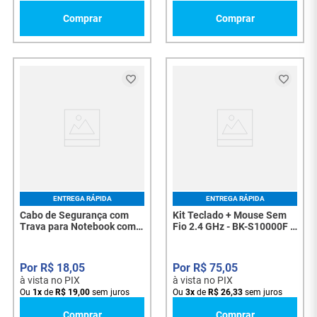
Comprar
Comprar
ENTREGA RÁPIDA
ENTREGA RÁPIDA
Cabo de Segurança com
Kit Teclado + Mouse Sem
Trava para Notebook com
Fio 2.4 GHz - BK-S10000F -
Chave - Universal, Aço
7719
Revestido, 1,2m - 5514
R$
18
,
05
R$
75
,
05
à vista no PIX
à vista no PIX
Ou
1
x
de
R$
19
,
00
sem juros
Ou
3
x
de
R$
26
,
33
sem juros
Comprar
Comprar