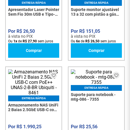
ENTREGA RÁPIDA
ENTREGA RÁPIDA
Apresentador Laser Pointer
Suporte monitor ajustável
Sem Fio 30m USB e Tipo-C
13 a 32 com pistão a gás
Exbom LPT-8D - 8187
vesa 100x100 | preto - 8472
R$
26
,
50
R$
151
,
05
à vista no PIX
à vista no PIX
Ou
1
x
de
R$
27
,
90
sem juros
Ou
6
x
de
R$
26
,
50
sem juros
Comprar
Comprar
ENTREGA RÁPIDA
Suporte para notebook -
ENTREGA RÁPIDA
mtg-086 - 7355
Armazenamento NAS UniFi
2 Baias 2.5GbE USB-C com
PoE++ UNAS-2-B-BR
Ubiquiti - 8461
R$
1
.
990
,
25
R$
25
,
56