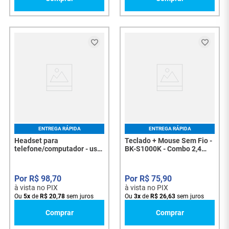
ENTREGA RÁPIDA
ENTREGA RÁPIDA
Headset para
Teclado + Mouse Sem Fio -
telefone/computador - usb
BK-S1000K - Combo 2,4
- 015-0101 - 7305
GHz com Receptor Nano
USB - 8267
R$
98
,
70
R$
75
,
90
à vista no PIX
à vista no PIX
Ou
5
x
de
R$
20
,
78
sem juros
Ou
3
x
de
R$
26
,
63
sem juros
Comprar
Comprar