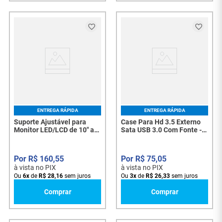
ENTREGA RÁPIDA
ENTREGA RÁPIDA
Suporte Ajustável para
Case Para Hd 3.5 Externo
Monitor LED/LCD de 10" a
Sata USB 3.0 Com Fonte -
32" com Base Simples –
6870
PX-DTME32S1 - 8147
R$
160
,
55
R$
75
,
05
à vista no PIX
à vista no PIX
Ou
6
x
de
R$
28
,
16
sem juros
Ou
3
x
de
R$
26
,
33
sem juros
Comprar
Comprar