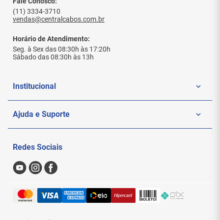
Fale Conosco:
(11) 3334-3710
vendas@centralcabos.com.br
Horário de Atendimento:
Seg. à Sex das 08:30h às 17:20h
Sábado das 08:30h às 13h
Institucional
Quem Somos
Ajuda e Suporte
Politica de Privacidade
Meus Pedidos
Redes Sociais
Nossas Lojas
Sac
Formas de Pagamento
Trocas e Devoluções
Entregas e Frete