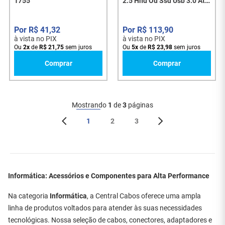
1755
2.5 Hhd Ou Ssd Usb 3.0 Até
10tb - 7022
R$
41
,
32
R$
113
,
90
à vista no PIX
à vista no PIX
Ou
2
x
de
R$
21
,
75
sem juros
Ou
5
x
de
R$
23
,
98
sem juros
Comprar
Comprar
Mostrando
1
de
3
páginas
1
2
3
Informática: Acessórios e Componentes para Alta Performance
Na categoria
Informática
, a Central Cabos oferece uma ampla
linha de produtos voltados para atender às suas necessidades
tecnológicas. Nossa seleção de cabos, conectores, adaptadores e