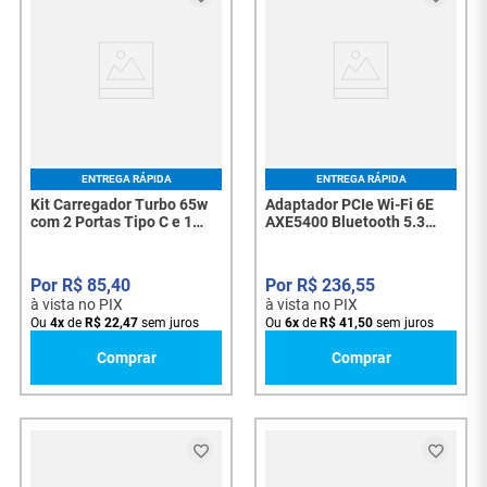
ENTREGA RÁPIDA
ENTREGA RÁPIDA
Kit Carregador Turbo 65w
Adaptador PCIe Wi-Fi 6E
com 2 Portas Tipo C e 1
AXE5400 Bluetooth 5.3
USB + Cabo Tipo C TT-
Mercusys MA86XE - 8495
6531C - 8094
R$
85
,
40
R$
236
,
55
à vista no PIX
à vista no PIX
Ou
4
x
de
R$
22
,
47
sem juros
Ou
6
x
de
R$
41
,
50
sem juros
Comprar
Comprar