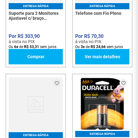
ENTREGA RÁPIDA
ENTREGA RÁPIDA
Suporte para 2 Monitores
Telefone com Fio Pleno
Ajustavel c/ braço
Mecânico 17"a 32" - Px-25
-7444
R$
303
,
90
R$
70
,
30
à vista no PIX
à vista no PIX
Ou
6
x
de
R$
53
,
31
sem juros
Ou
3
x
de
R$
24
,
66
sem juros
Comprar
Ver mais detalhes
ENTREGA RÁPIDA
ENTREGA RÁPIDA