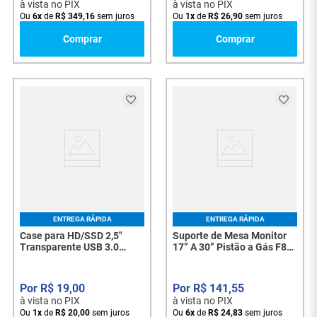
à vista no PIX
à vista no PIX
Ou
6
x
de
R$
349
,
16
sem juros
Ou
1
x
de
R$
26
,
90
sem juros
Comprar
Comprar
ENTREGA RÁPIDA
ENTREGA RÁPIDA
Case para HD/SSD 2,5"
Suporte de Mesa Monitor
Transparente USB 3.0
17” A 30” Pistão a Gás F80
Exbom CGHD-35 - 8276
NB - 7937
R$
19
,
00
R$
141
,
55
à vista no PIX
à vista no PIX
Ou
1
x
de
R$
20
,
00
sem juros
Ou
6
x
de
R$
24
,
83
sem juros