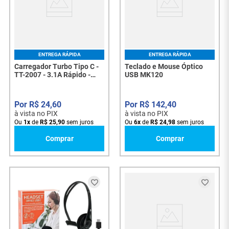
ENTREGA RÁPIDA
ENTREGA RÁPIDA
Carregador Turbo Tipo C -
Teclado e Mouse Óptico
TT-2007 - 3.1A Rápido -
USB MK120
8093
R$
24
,
60
R$
142
,
40
à vista no PIX
à vista no PIX
Ou
1
x
de
R$
25
,
90
sem juros
Ou
6
x
de
R$
24
,
98
sem juros
Comprar
Comprar