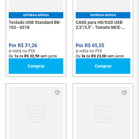
ENTREGA RÁPIDA
ENTREGA RÁPIDA
Teclado USB Standard BK-
CASE para HD/SSD USB
102 - 6518
2,5"/3,5" - Tomate MCE-
3501 - SATA 2,5 e 3,5, USB -
8343
R$
31
,
26
R$
65
,
55
à vista no PIX
à vista no PIX
Ou
1
x
de
R$
32
,
90
sem juros
Ou
3
x
de
R$
23
,
00
sem juros
Comprar
Comprar