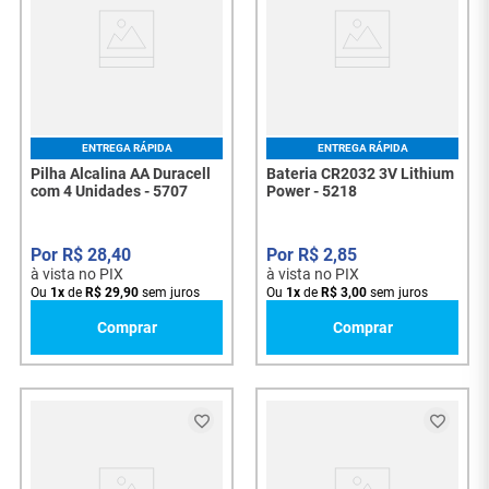
ENTREGA RÁPIDA
ENTREGA RÁPIDA
Pilha Alcalina AA Duracell
Bateria CR2032 3V Lithium
com 4 Unidades - 5707
Power - 5218
R$
28
,
40
R$
2
,
85
à vista no PIX
à vista no PIX
Ou
1
x
de
R$
29
,
90
sem juros
Ou
1
x
de
R$
3
,
00
sem juros
Comprar
Comprar