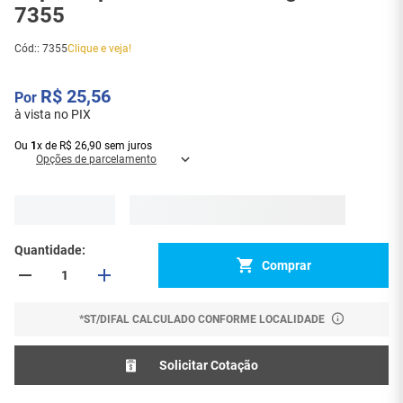
7355
Cód:
:
7355
Clique e veja!
R$
25
,
56
à vista no PIX
Ou
1
x
de
R$
26
,
90
sem juros
Opções de parcelamento
Quantidade
Comprar
*ST/DIFAL CALCULADO CONFORME LOCALIDADE
Solicitar Cotação