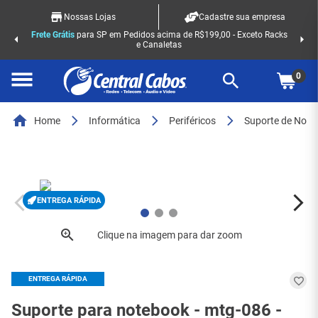
Nossas Lojas
Cadastre sua empresa
Frete Grátis
para SP em Pedidos acima de R$199,00 - Exceto Racks
e Canaletas
0
Home
Informática
Periféricos
Suporte de Note
ENTREGA RÁPIDA
ENTREGA RÁPIDA
Suporte para notebook - mtg-086 -