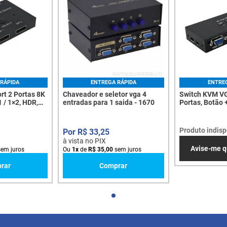
RÁPIDA
ENTREGA RÁPIDA
ENTRE
rt 2 Portas 8K
Chaveador e seletor vga 4
Switch KVM VG
1 / 1×2, HDR,
entradas para 1 saida - 1670
Portas, Botão 
alização - 8225
Mesa, 1080p C
Produto indisp
R$
33
,
25
à vista no PIX
Avise-me q
em juros
Ou
1
x
de
R$
35
,
00
sem juros
rar
Comprar