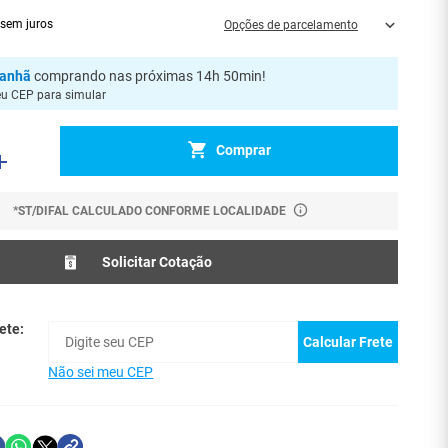
sem juros
Opções de parcelamento
anhã
comprando nas próximas 14h 50min
!
eu CEP para simular
Comprar
*ST/DIFAL CALCULADO CONFORME LOCALIDADE
Solicitar Cotação
ete:
Calcular Frete
Não sei meu CEP