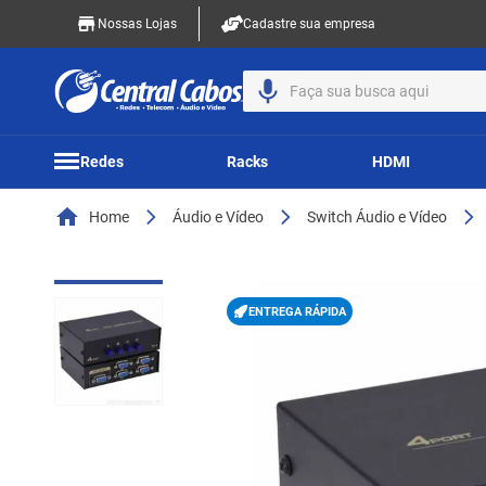
Nossas Lojas
Cadastre sua empresa
Faça sua busca aqui
Redes
Racks
HDMI
Home
Áudio e Vídeo
Switch Áudio e Vídeo
ENTREGA RÁPIDA