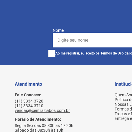
Nome
Ao me registrar, eu aceito os
Termos de Uso
da lo
Atendimento
Instituc
Fale Conosco:
Quem So
Política 
(11) 3334-3720
Nossas L
(11) 3334-3710
Formas 
vendas@centralcabos.com.br
Trocas e
Entrega e
Horário de Atendimento:
Seg. à Sex das 08:30h às 17:20h
Sábado das 08:30h às 13h