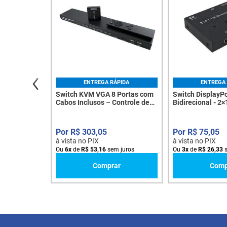
ENTREGA RÁPIDA
ENTREGA 
Switch KVM VGA 8 Portas com
Switch DisplayPo
Cabos Inclusos – Controle de
Bidirecional - 2×
Múltiplos PCs - 8072
alta taxa de atu
R$
303
,
05
R$
75
,
05
à vista no PIX
à vista no PIX
Ou
6
x
de
R$
53
,
16
sem juros
Ou
3
x
de
R$
26
,
33
s
Comprar
Comp