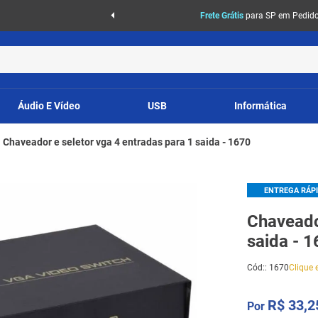
Frete Grátis
para SP em Pedidos
Áudio E Vídeo
USB
Informática
Chaveador e seletor vga 4 entradas para 1 saida - 1670
ENTREGA RÁP
Chaveado
saida - 
Cód:
:
1670
Clique e
R$
33
,
2