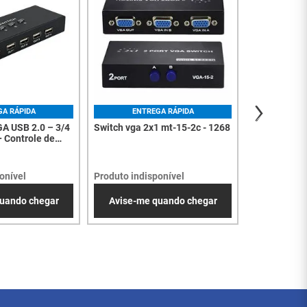
GA RÁPIDA
ENTREGA RÁPIDA
A USB 2.0 – 3/4
Switch vga 2x1 mt-15-2c - 1268
+ Controle de
om Cabos - 8219
onível
Produto indisponível
uando chegar
Avise-me quando chegar