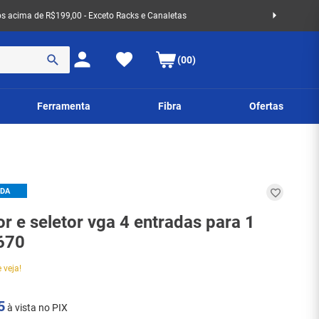
 acima de R$199,00 - Exceto Racks e Canaletas
(00)
Ferramenta
Fibra
Ofertas
IDA
r e seletor vga 4 entradas para 1
1670
 veja!
5
à vista no PIX