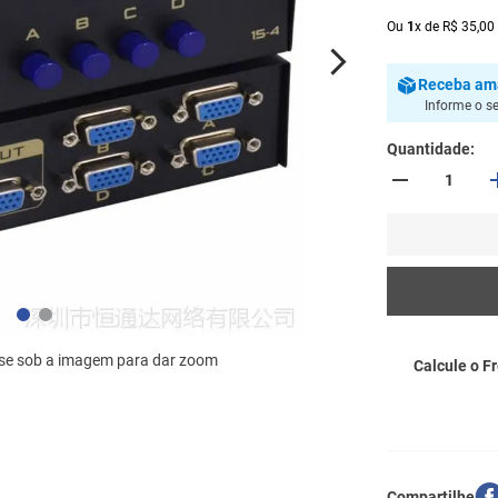
Ou
1
x
de
R$
35
,
00
Receba
am
Informe o s
Quantidade
se sob a imagem para dar zoom
Calcule o Fr