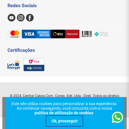
Meus Pedidos
Redes Sociais
Nossas Lojas
Sac
Formas de Pagamento
Trocas e Devoluções
Entregas e Frete
Certificações
© 2024, Central Cabos Com. Conex. Elet. Ltda - Eireli. Todos os direitos
reservados. Rua Aurora, 154 - Santa Efigênia - São Paulo - SP. CEP:
Este site utiliza cookies para personalizar a sua experiência.
01209-000 | CNPJ: 08.626.431/0001-70
Ao continuar navegando, você concorda com a nossa
política de utilização de cookies
.