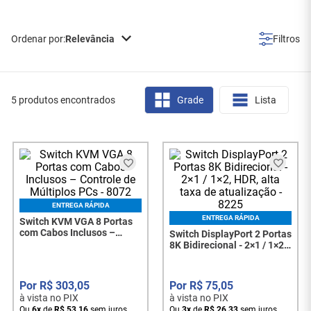
Relevância
5 produtos encontrados
Grade
Lista
ENTREGA RÁPIDA
ENTREGA RÁPIDA
Switch KVM VGA 8 Portas
com Cabos Inclusos –
Switch DisplayPort 2 Portas
Controle de Múltiplos PCs -
8K Bidirecional - 2×1 / 1×2,
8072
HDR, alta taxa de
atualização - 8225
R$
303
,
05
R$
75
,
05
à vista no PIX
à vista no PIX
Ou
6
x
de
R$
53
,
16
sem juros
Ou
3
x
de
R$
26
,
33
sem juros