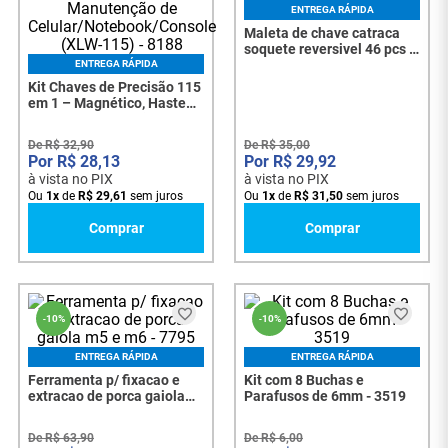
ENTREGA RÁPIDA
Maleta de chave catraca
soquete reversivel 46 pcs -
cr-v - 7923
ENTREGA RÁPIDA
Kit Chaves de Precisão 115
em 1 – Magnético, Haste
Flexível e Acessórios para
Manutenção de
De
R$
32
,
90
De
R$
35
,
00
Celular/Notebook/Console
R$
28
,
13
R$
29
,
92
(XLW-115) - 8188
à vista no PIX
à vista no PIX
Ou
1
x
de
R$
29
,
61
sem juros
Ou
1
x
de
R$
31
,
50
sem juros
Comprar
Comprar
-
10%
-
10%
ENTREGA RÁPIDA
ENTREGA RÁPIDA
Ferramenta p/ fixacao e
Kit com 8 Buchas e
extracao de porca gaiola
Parafusos de 6mm - 3519
m5 e m6 - 7795
De
R$
63
,
90
De
R$
6
,
00