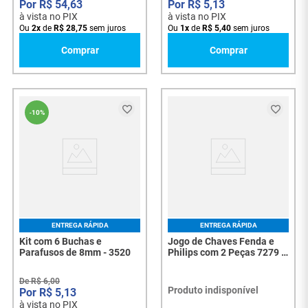
R$
54
,
63
R$
5
,
13
à vista no PIX
à vista no PIX
Ou
2
x
de
R$
28
,
75
sem juros
Ou
1
x
de
R$
5
,
40
sem juros
Comprar
Comprar
-
10%
ENTREGA RÁPIDA
ENTREGA RÁPIDA
Kit com 6 Buchas e
Jogo de Chaves Fenda e
Parafusos de 8mm - 3520
Philips com 2 Peças 7279 -
3055
De
R$
6
,
00
Produto indisponível
R$
5
,
13
à vista no PIX