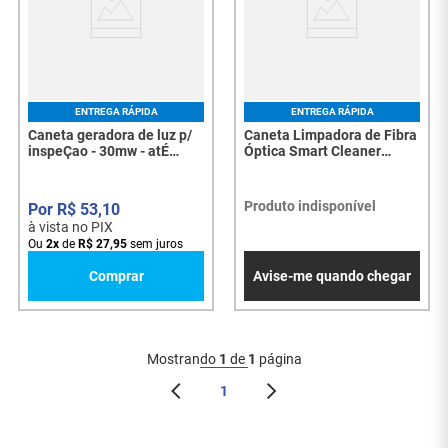
ENTREGA RÁPIDA
ENTREGA RÁPIDA
Caneta geradora de luz p/
Caneta Limpadora de Fibra
inspeÇao - 30mw - atÉ
Óptica Smart Cleaner
22km - 7712
MU/LC One-Click 1,25mm -
FOCLNR-PP125-SKY-PL -
8258
Produto indisponível
R$
53
,
10
à vista no PIX
Ou
2
x
de
R$
27
,
95
sem juros
Comprar
Avise-me quando chegar
Mostrando
1
de
1
página
1