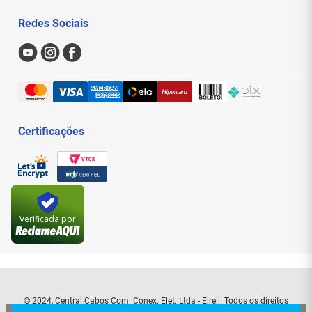
Politica de Privacidade
Meus Pedidos
Redes Sociais
Nossas Lojas
Sac
Formas de Pagamento
Trocas e Devoluções
Entregas e Frete
Certificações
Verificada por
© 2024, Central Cabos Com. Conex. Elet. Ltda - Eireli. Todos os direitos
reservados. Rua Aurora, 154 - Santa Efigênia - São Paulo - SP. CEP: