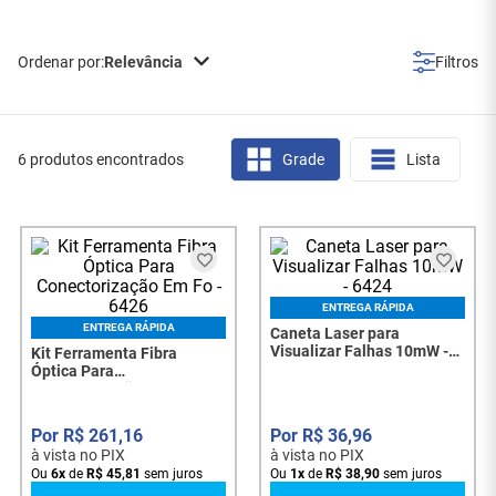
Relevância
6 produtos encontrados
Grade
Lista
ENTREGA RÁPIDA
ENTREGA RÁPIDA
Caneta Laser para
Visualizar Falhas 10mW -
Kit Ferramenta Fibra
6424
Óptica Para
Conectorização Em Fo -
6426
R$
261
,
16
R$
36
,
96
à vista no PIX
à vista no PIX
Ou
6
x
de
R$
45
,
81
sem juros
Ou
1
x
de
R$
38
,
90
sem juros