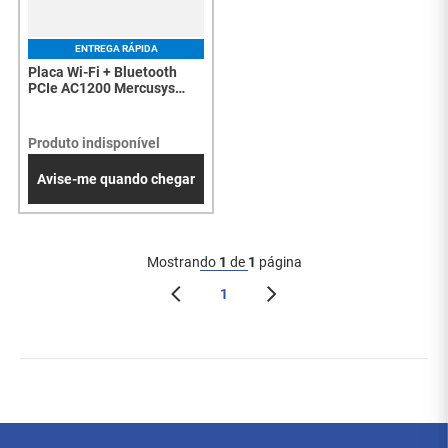
ENTREGA RÁPIDA
Placa Wi-Fi + Bluetooth
PCIe AC1200 Mercusys
MA30E - Dual Band
867+300 Mb/s, MU-MIMO,
WPA3 - 8201
Produto indisponível
Avise-me quando chegar
Mostrando
1
de
1
página
1