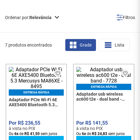
Relevância
7 produtos encontrados
Grade
Lista
ENTREGA RÁPIDA
ENTREGA RÁPIDA
Adaptador usb wireless
ac600 t2e - dual band -
Adaptador PCIe Wi-Fi 6E
7728
AXE5400 Bluetooth 5.3
Mercusys MA86XE - 8495
R$
236
,
55
R$
141
,
55
à vista no PIX
à vista no PIX
Ou
6
x
de
R$
41
,
50
sem juros
Ou
6
x
de
R$
24
,
83
sem juros