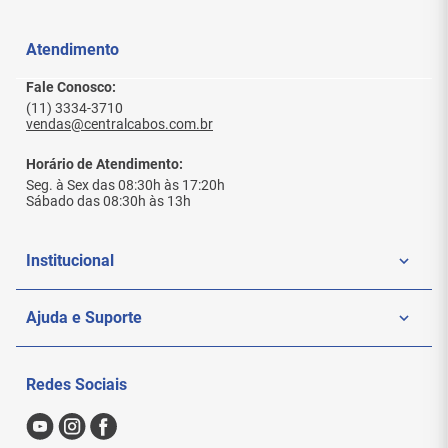
Atendimento
Fale Conosco:
(11) 3334-3710
vendas@centralcabos.com.br
Horário de Atendimento:
Seg. à Sex das 08:30h às 17:20h
Sábado das 08:30h às 13h
Institucional
Quem Somos
Ajuda e Suporte
Politica de Privacidade
Meus Pedidos
Redes Sociais
Nossas Lojas
Sac
Formas de Pagamento