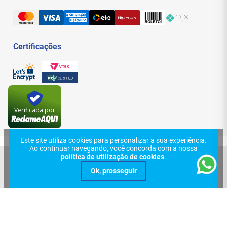
Trocas e Devoluções
Entregas e Frete
Certificações
Verificada por
Este site utiliza cookies para personalizar a sua experiência.
Ao continuar navegando, você concorda com a nossa
política de utilização de cookies
.
© 2024, Central Cabos Com. Conex. Elet. Ltda - Eireli. Todos os direitos
reservados. Rua Aurora, 154 - Santa Efigênia - São Paulo - SP. CEP:
01209-000 | CNPJ: 08.626.431/0001-70