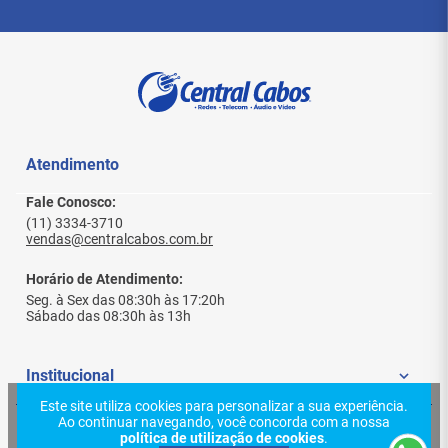
Teclado e mouse alimentados por
pilhas
(consulte a embalagem do seu lote)
Autonomia otimizada por modo sleep
Compatibilidade
Windows
,
macOS
,
Linux
,
ChromeOS
Portas:
USB-A
disponível (use adaptador para
USB-C, se necessário)
Atendimento
Conteúdo da embalagem
Fale Conosco:
(11) 3334-3710
vendas@centralcabos.com.br
1×
Teclado sem fio
1×
Mouse sem fio
Horário de Atendimento:
1×
Receptor USB nano 2.4 GHz
Seg. à Sex das 08:30h às 17:20h
Manual/guia rápido
Sábado das 08:30h às 13h
Observações
Institucional
Layout do teclado e tipo de pilhas podem variar
Este site utiliza cookies para personalizar a sua experiência.
por lote –
verifique na caixa
.
Ao continuar navegando, você concorda com a nossa
Quem Somos
Utilize superfícies opacas para melhor
Ajuda e Suporte
política de utilização de cookies
.