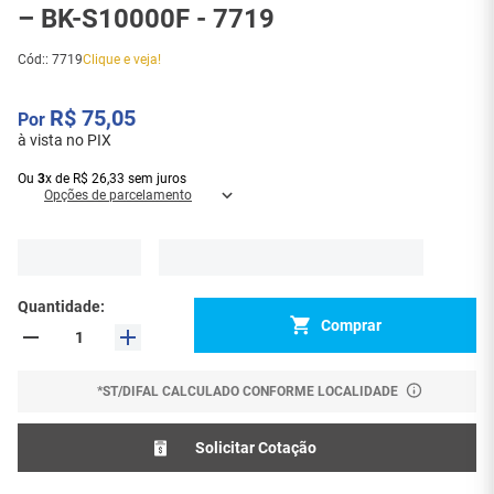
– BK-S10000F - 7719
Cód:
:
7719
Clique e veja!
R$
75
,
05
à vista no PIX
Ou
3
x
de
R$
26
,
33
sem juros
Opções de parcelamento
Quantidade
Comprar
*ST/DIFAL CALCULADO CONFORME LOCALIDADE
Solicitar Cotação