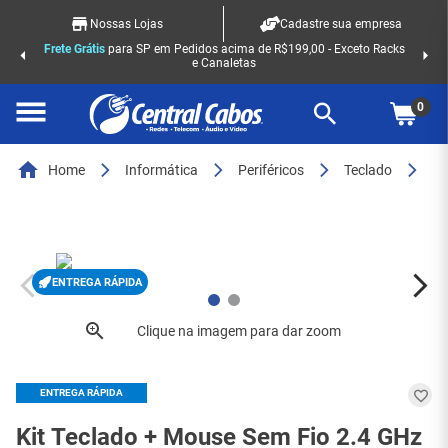
Nossas Lojas
Cadastre sua empresa
Frete Grátis
para SP em Pedidos acima de R$199,00 - Exceto Racks
e Canaletas
0
Home
Informática
Periféricos
Teclado
Ki
ENTREGA RÁPIDA
ENTREGA RÁPIDA
Kit Teclado + Mouse Sem Fio 2.4 GHz