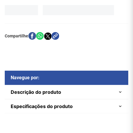
Navegue por:
Descrição do produto
Especificações do produto
Kit Teclado + Mouse Sem Fio 2.4
Marca
Exbom
GHz –
BK-S10000F
Referência do
7719